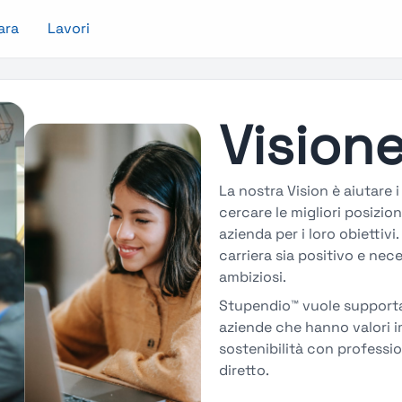
ara
Lavori
Vision
La nostra Vision è aiutare i
cercare le migliori posizion
azienda per i loro obietti
carriera sia positivo e ne
ambiziosi.
Stupendio™ vuole supportar
aziende che hanno valori i
sostenibilità con professi
diretto.