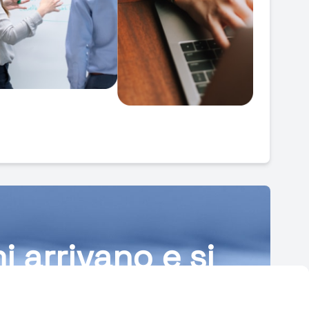
i arrivano e si
 con facilità