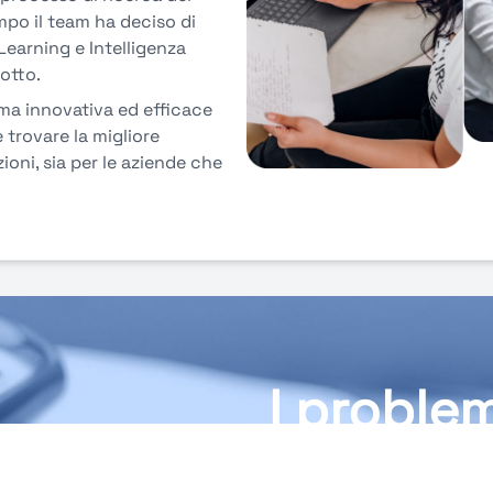
empo il team ha deciso di
earning e Intelligenza
dotto.
ma innovativa ed efficace
e trovare la migliore
oni, sia per le aziende che
I problem
risolvono