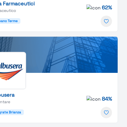
a Farmaceutici
62%
aceutico
bano Terme
busera
84%
entare
rate Brianza