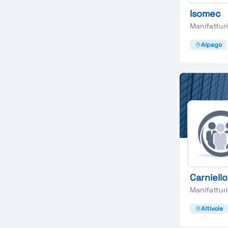
Isomec
Manifattur
Alpago
Carniello
Manifattur
Altivole