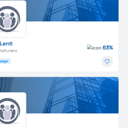
-Lenti
63%
atturiero
lpago