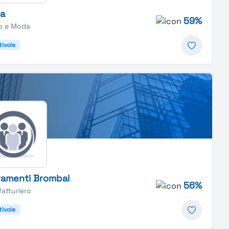
a
59%
o e Moda
tivole
ramenti Brombal
56%
atturiero
tivole