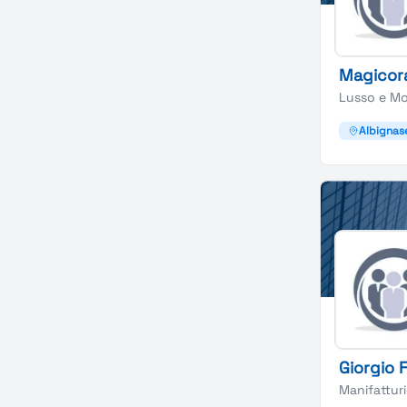
Magicor
Lusso e M
Albignas
Giorgio 
Manifattur