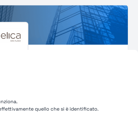
a
75%
atturiero
ncona
unziona.
ffettivamente quello che si è identificato.
9
10
...
58
59
>