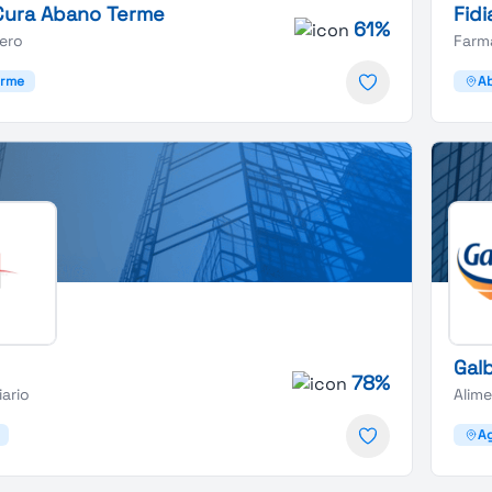
Cura Abano Terme
Fidi
61%
iero
Farm
erme
A
Gal
78%
iario
Alim
Ag