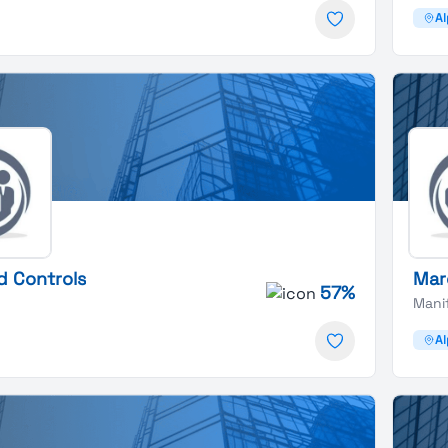
A
d Controls
Marc
57%
Manif
A