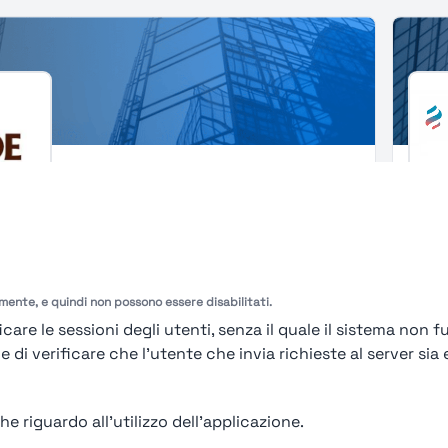
Douweegberts
Elic
84%
Manif
am
A
amente, e quindi non possono essere disabilitati.
care le sessioni degli utenti, senza il quale il sistema non f
i verificare che l'utente che invia richieste al server sia e
<
1
2
3
4
5
6
7
8
e riguardo all'utilizzo dell'applicazione.