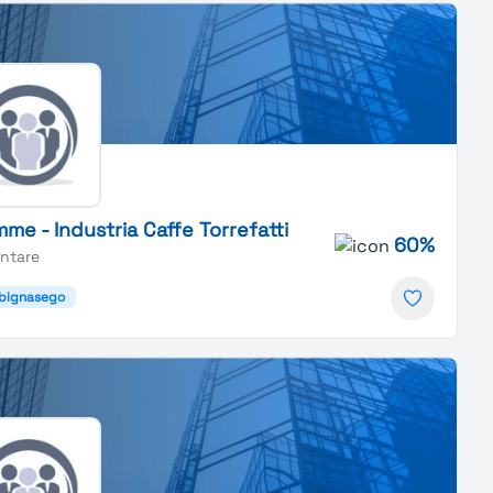
me - Industria Caffe Torrefatti
60%
entare
lbignasego