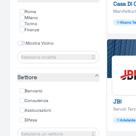
Casa Di 
Manifattur
Roma
Milano
Abano T
Torino
Firenze
Mostra Vicino
Seleziona località
Settore
Bancario
Consulenza
JBI
Servizi Terz
Assicurazioni
Difesa
Adelaide
Seleziona un settore