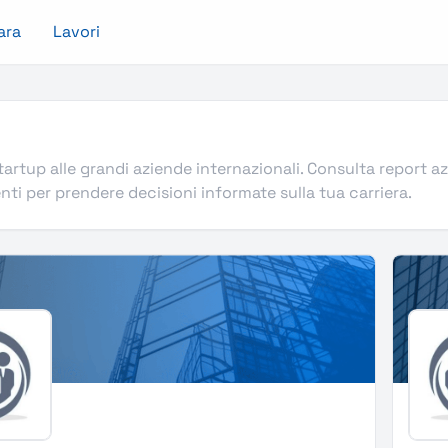
ara
Lavori
artup alle grandi aziende internazionali. Consulta report az
nti per prendere decisioni informate sulla tua carriera.