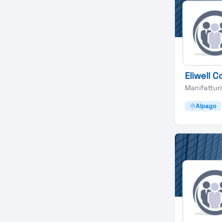
Eliwell C
Manifattur
Alpago