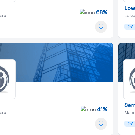
Low
68%
iero
Luss
Al
Ser
41%
iero
Manif
Al