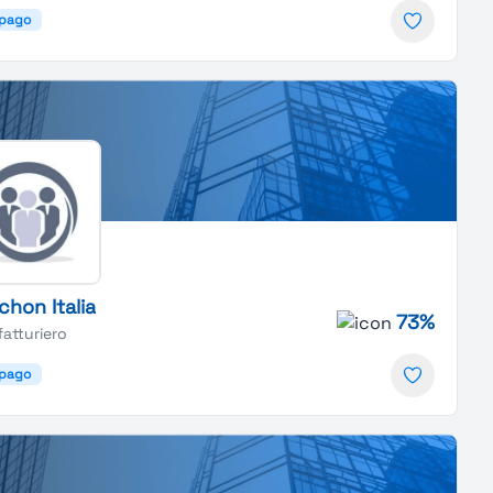
lpago
hon Italia
73%
atturiero
lpago