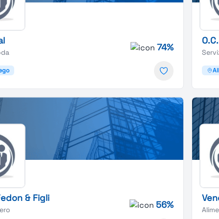
al
O.C.
74%
oda
Servi
ego
A
Fedon & Figli
Vene
56%
iero
Alim