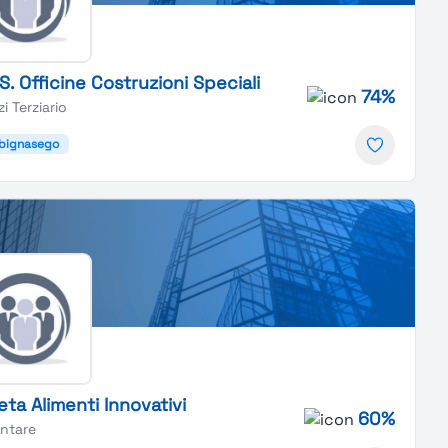
S. Officine Costruzioni Speciali
74%
zi Terziario
lbignasego
ta Alimenti Innovativi
60%
entare