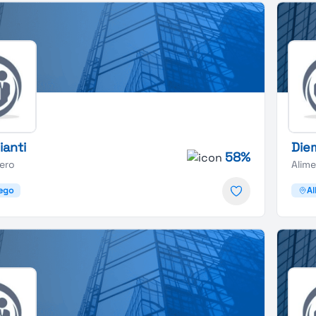
ianti
Diem
58%
iero
Alim
ego
A