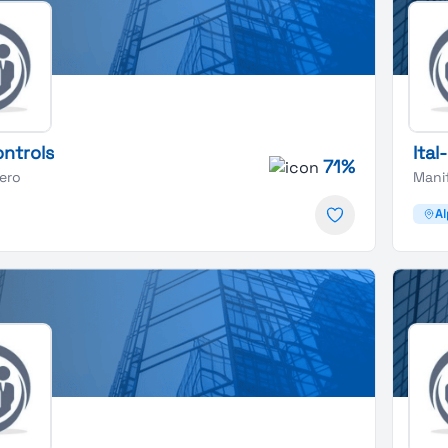
ontrols
Ital
71%
iero
Manif
A