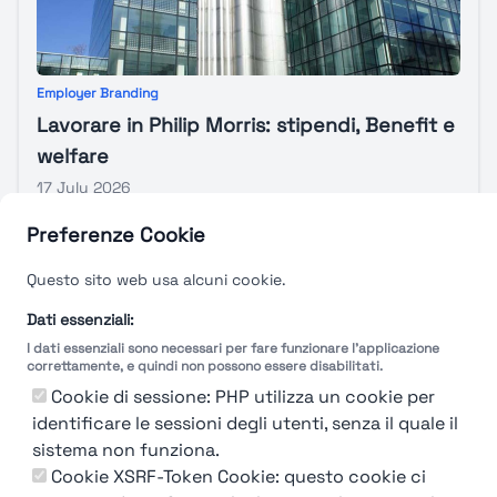
Employer Branding
Lavorare in Philip Morris: stipendi, Benefit e
welfare
17 July 2026
Preferenze Cookie
Esplora di più
Questo sito web usa alcuni cookie.
Dati essenziali:
I dati essenziali sono necessari per fare funzionare l'applicazione
correttamente, e quindi non possono essere disabilitati.
Cookie di sessione: PHP utilizza un cookie per
identificare le sessioni degli utenti, senza il quale il
Chi siamo
Contatto
Contatto per aziende
Politica sulla riservatezza
sistema non funziona.
Termini e Condizioni
Cookie XSRF-Token Cookie: questo cookie ci
© 2019-2026 Stupendio. Tutti i diritti riservati | Smarteris S.r.l. P.IVA