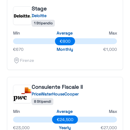
Stage
Deloitte
1 Stipendio
Min
Average
Max
€800
€670
Monthly
€1,000
Firenze
Consulente Fiscale II
PriceWaterHouseCooper
8 Stipendi
Min
Average
Max
€24,500
€23,000
Yearly
€27,000