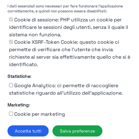
I dati essenziali sono necessari per fare funzionare l'applicazione
correttamente, e quindi non possono essere disabilitati.
Molto
Breve
Lungo
Molto
Breve
Lungo
Cookie di sessione: PHP utilizza un cookie per
identificare le sessioni degli utenti, senza il quale il
sistema non funziona.
Cookie XSRF-Token Cookie: questo cookie ci
Misuriamo l'efficienza e la velocità del processo di
permette di verificare che l'utente che invia
selezione del personale attraverso dati aziendali,
richieste al server sia effettivamente quello che si è
feedback dei candidati e valutazioni
identificato.
Statistiche:
Google Analytics: ci permette di raccogliere
statistiche riguardo all'utilizzo dell'applicazione.
Marketing:
Chi siamo
Contatto
Contatto per aziende
Politica sulla riservatezza
Cookie per marketing
Termini e Condizioni
© 2019-2026 Stupendio. Tutti i diritti riservati | Smarteris S.r.l. P.IVA
Accetta tutti
Salva preferenze
02659750992 | Capitale Sociale € 2.550 i.v.