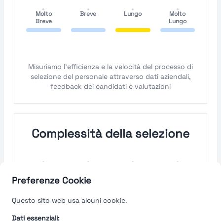
Molto
Breve
Lungo
Molto
Breve
Lungo
Misuriamo l'efficienza e la velocità del processo di
selezione del personale attraverso dati aziendali,
feedback dei candidati e valutazioni
Complessità della selezione
Molto
Semplice
Complesso
Molto
Semplice
Complesso
Preferenze Cookie
Velocità del processo di
Questo sito web usa alcuni cookie.
selezione
Dati essenziali: