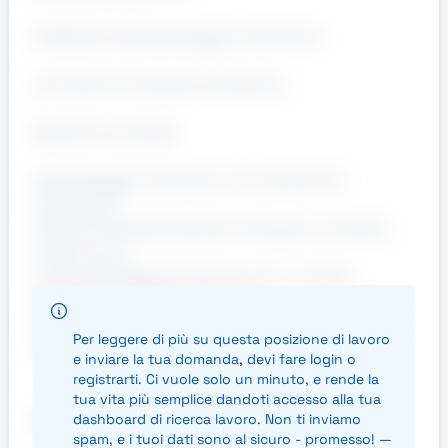
Addetti/e all’assemblaggio meccanico
da inserire nel reparto produttivo.
Mansioni principali
Assemblaggio meccanico di componenti
metalliche;
Utilizzo di attrezzi da banco (trapani, avvitatori,
chiavi, ecc.);
Lettura del disegno tecnico per il corretto
montaggio dei componenti;
Controllo qualità dimensionale con strumenti di
Per leggere di più su questa posizione di lavoro
misura (calibro, micrometro, ecc.).
e inviare la tua domanda, devi fare login o
registrarti. Ci vuole solo un minuto, e rende la
tua vita più semplice dandoti accesso alla tua
Requisiti indispensabili
dashboard di ricerca lavoro. Non ti inviamo
spam, e i tuoi dati sono al sicuro - promesso! —