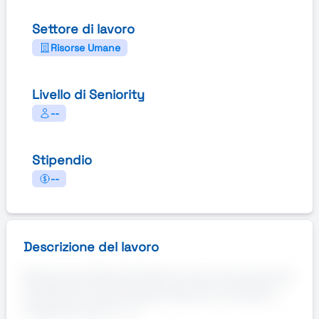
Settore di lavoro
Risorse Umane
Livello di Seniority
--
Stipendio
--
Descrizione del lavoro
Manpower, filiale di Pordenone sta ricercando per
azienda di Fontanafredda operante nel settore
metalmeccanico n. 3