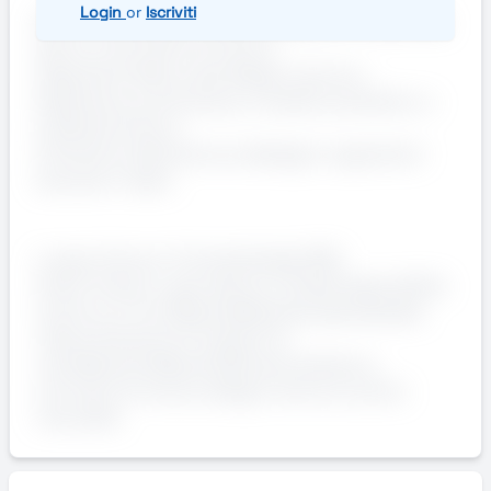
Login
or
Iscriviti
Buona manualità e dimestichezza con utensili da
banco e strumenti di misura;
Capacità di lettura del disegno tecnico;
Esperienza, anche breve, in ambito produttivo o
metalmeccanico;
Precisione, attenzione ai dettagli e capacità di
lavorare in team.
Luogo di lavoro: Fontanafredda (PN)
Orario di lavoro. giornata (si richiede disponibilità
anche su 2 turni)AziendaAzienda specializzata
nella produzione di impianti di
riscaldamentoRequisitiattrezzi da banco,
strumenti di misura, disegno tecnico, buona
manualità