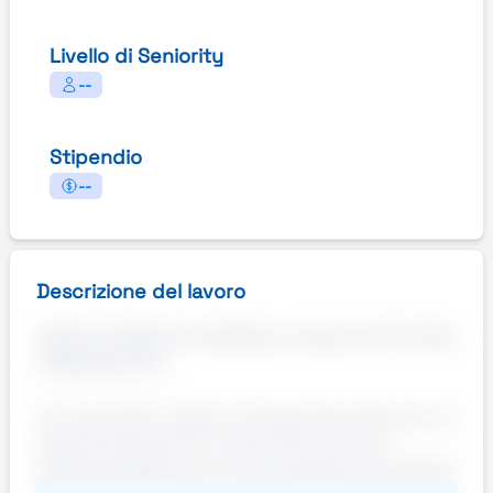
Livello di Seniority
--
Stipendio
--
Descrizione del lavoro
ADDETTO/ADDETTA CONTROLLO QUALITA' SETTORE
FARMACEUTICO
Per importante realtà multinazionale operante nel
settore farmaceutico ricerchiamo un/una
addetto/addetta al controllo qualità per attività di