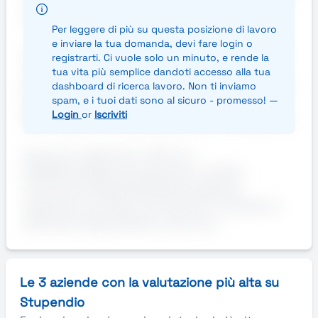
controllo qualità visivo e quantitativo di prodotti
iniettabili e confezionamento.
Per leggere di più su questa posizione di lavoro
e inviare la tua domanda, devi fare login o
Si richiede esperienza pregressa nel ruolo, buona
registrarti. Ci vuole solo un minuto, e rende la
manualità, disponibilità a lavoro su 2 turni.
tua vita più semplice dandoti accesso alla tua
Si propone iniziale contratto di somministrazione,
dashboard di ricerca lavoro. Non ti inviamo
spam, e i tuoi dati sono al sicuro - promesso! —
CCNL CHIMICA INDUSTRIA,14 mensilità, livello E4,
Login
or
Iscriviti
RAL: 27.580€ mensa aziendale e ticket restaurant.
Annuncio valido fino a: 30-Jun-
2026AziendaAzienda operante in ambito
farmaceuticoRequisitiGradita pregressa
esperienza nei settori farmaceutici, cosmetici e
alimentari. Disponibilità su due turni.
Le 3 aziende con la valutazione più alta su
Stupendio