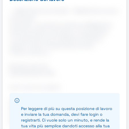
✨ ADDETTO/A ALLE PULIZIE – PADOVA (Prima Zona
Industriale)
Cerchiamo una persona precisa e affidabile per
attività di pulizie civili presso una prestigiosa
concessionaria automobilistica di Padova,
sempre curata e frequentata da clienti.
🕒 Orario di lavoro:
Martedì e Giovedì
Dalle 06:00 alle 11:00
🧹 Di cosa ti occuperai:
Pulizia di showroom, uffici e spazi comuni
Riordino e cura degli ambienti
Per leggere di più su questa posizione di lavoro
Pulizia e sanificazione dei servizi
e inviare la tua domanda, devi fare login o
registrarti. Ci vuole solo un minuto, e rende la
Retribuzione Annua lorda dai 8000 ai 8500 Euro
tua vita più semplice dandoti accesso alla tua