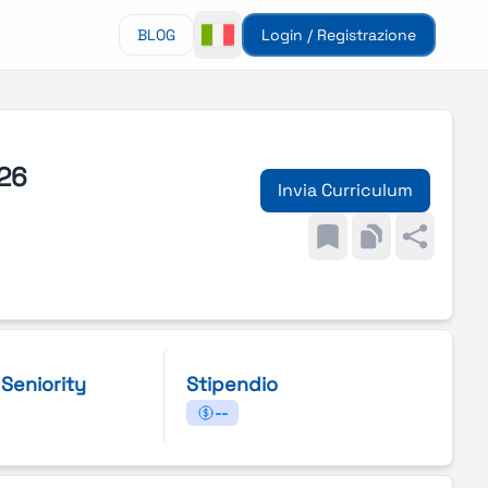
BLOG
Login / Registrazione
026
Invia Curriculum
i Seniority
Stipendio
--