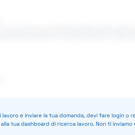
A
to concreto del tuo lavoro? Questa potrebbe essere l'opportun
del verde ricerchiamo una risorsa da inserire in un percors
a.
vate a crescere professionalmente;
 lavoro e inviare la tua domanda, devi fare login o re
zione del verde;
lla tua dashboard di ricerca lavoro. Non ti inviamo s