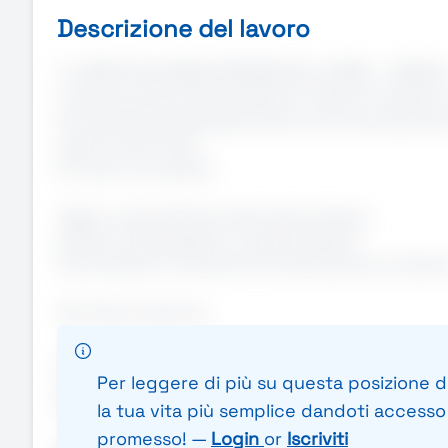
Descrizione del lavoro
🌱 ADDETTO/A MANUTENZIONE DEL VERDE – PADOV
Ti piace lavorare all'aria aperta e vedere il risulta
Per azienda specializzata nella cura e manutenzione 
erbosi e aree verdi.
Di cosa ti occuperai:
Taglio e manutenzione del manto erboso;
Utilizzo di attrezzature e mezzi dedicati;
Concimazioni e interventi di manutenzione ordinari
Cerchiamo persone:
Con una minima esperienza nel settore oppure moti
Per leggere di più su questa posizione di
Appassionate di agronomia, giardinaggio o manuten
Disponibili al lavoro con orario giornaliero.
la tua vita più semplice dandoti accesso a
promesso! —
Login
or
Iscriviti