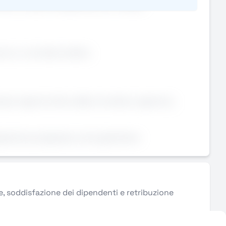
erca di una prima esperienza sul campo.
rà un contratto diretto.
e pari opportunità e della normativa vigente (L.
sperienza pregressa come giardiniere
le, soddisfazione dei dipendenti e retribuzione