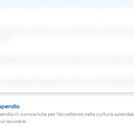
raria e laureati/e in Scienze e Tecnologie Agrarie alla ric
 mesi di Somministrazione e successivamente la ditta propor
time.
asi genere, età, nazionalità e background, nel rispetto dell
specializzata nella gestione del verde sportivoRequisitie
tupendio
pendio.it, conosciute per l’eccellenza nella cultura azienda
cui lavorare!