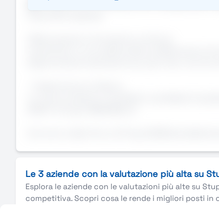
🎓 Valutiamo con interesse anche neodiplomati in Ag
Cosa offre l'azienda:
Affiancamento e formazione continua;
Inserimento in una realtà solida si effettueranno 6
Opportunità di inserimento sia part-time che full-
📍 Sede di lavoro: Padova
La ricerca è aperta a candidati e candidate di qualsi
903/77 e D.Lgs. 198/2006). 🌿
Annuncio valido fino a: 31-Aug-2026AziendaAzienda 
Le 3 aziende con la valutazione più alta su S
Esplora le aziende con le valutazioni più alte su Stu
competitiva. Scopri cosa le rende i migliori posti in 