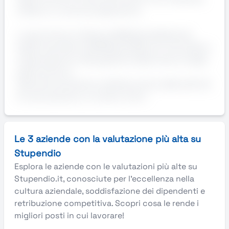
solida e in continua espansione.
Luogo di lavoro: Brescia (BS)AziendaAzienda
leader del settore GDORequisitiBuona manualità e
organizzazione nella gestione della merce e degli
spazi di lavoro
Velocità e precisione nell’esecuzione delle attività
di carico/scarico e riordino merci
Le 3 aziende con la valutazione più alta su
Stupendio
Esplora le aziende con le valutazioni più alte su
Stupendio.it, conosciute per l’eccellenza nella
cultura aziendale, soddisfazione dei dipendenti e
retribuzione competitiva. Scopri cosa le rende i
migliori posti in cui lavorare!