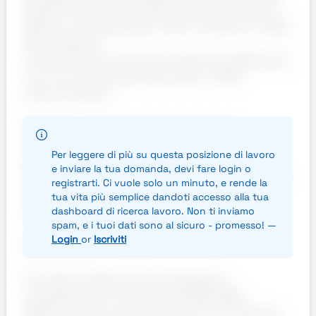
ambienti del punto vendita, garantendo ordine,
igiene e cura degli spazi comuni, dei servizi e delle
aree operative.
L'orario di lavoro sarà part time 24 ore settimanali,
con turni nella fascia oraria 11:00 - 15:00.
Cosa cerchiamo:
Esperienza pregressa nelle pulizie civili o
industriali (gradita, ma non indispensabile)
Per leggere di più su questa posizione di lavoro
Precisione, affidabilità e attenzione ai dettagli
e inviare la tua domanda, devi fare login o
Buona capacità di organizzare il proprio lavoro in
registrarti. Ci vuole solo un minuto, e rende la
autonomia
tua vita più semplice dandoti accesso alla tua
Flessibilità e disponibilità a lavorare su turni
dashboard di ricerca lavoro. Non ti inviamo
spam, e i tuoi dati sono al sicuro - promesso! —
Login
or
Iscriviti
Cosa offriamo:
Contratto iniziale in somministrazione,
inquadramento al VI livello del CCNL DMO.
Opportunità di crescita all'interno di un'azienda