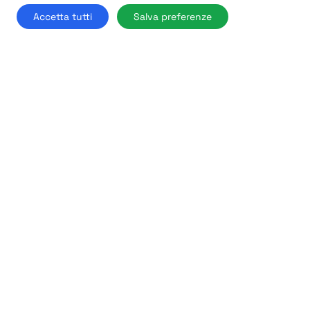
Accetta tutti
Salva preferenze
92%
Air
Dolomiti