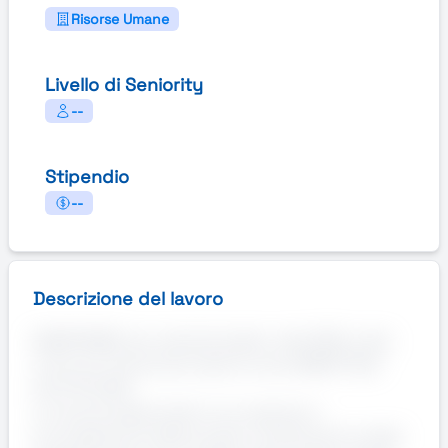
Risorse Umane
Livello di Seniority
--
Stipendio
--
Descrizione del lavoro
MANPOWER, per azienda leader nella GDO, è alla
ricerca di risorse da inserire come ADDETTO/A
ALLE PULIZIE.
Le risorse selezionate si occuperanno
principalmente della pulizia e sanificazione degli