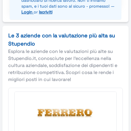
dashboard di ricerca lavoro. Non ti inviamo
organizzazioni a sviluppare il loro reale potenziale
spam, e i tuoi dati sono al sicuro - promesso! —
per spingersi oltre.
Login
or
Iscriviti
Le 3 aziende con la valutazione più alta su
Stupendio
Esplora le aziende con le valutazioni più alte su
Stupendio.it, conosciute per l’eccellenza nella
cultura aziendale, soddisfazione dei dipendenti e
retribuzione competitiva. Scopri cosa le rende i
migliori posti in cui lavorare!