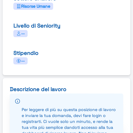
Risorse Umane
Livello di Seniority
--
Stipendio
--
Descrizione del lavoro
Ogni giorno migliaia di aziende in tutta Italia si
affidano a Randstad per la ricerca di personale. E
Per leggere di più su questa posizione di lavoro
ogni giorno, Randstad offre migliaia di
e inviare la tua domanda, devi fare login o
registrarti. Ci vuole solo un minuto, e rende la
opportunità di lavoro, in tutti i settori e per
tua vita più semplice dandoti accesso alla tua
qualsiasi profilo professionale.Aiutiamo persone e