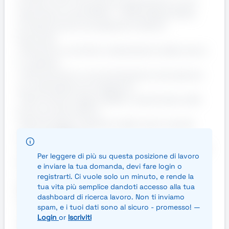
🕒 Orario: Part-time, 20 ore settimanali su turni
nella fascia oraria 05:00 – 23:00 (disponibilità
richiesta anche nei weekend e festivi)
Cosa farai
• Ricezione, controllo e sistemazione della merce
in ingresso
• Carico/scarico e movimentazione manuale e/o
con attrezzature di magazzino
• Rifornimento degli scaffali, in particolare nelle
prime ore del mattino
• Monitoraggio e gestione dello stock tramite
strumenti digitali
• Mantenimento dell’ordine e della sicurezza degli
Per leggere di più su questa posizione di lavoro
spazi di magazzino
e inviare la tua domanda, devi fare login o
• Collaborazione con il team di vendita per
registrarti. Ci vuole solo un minuto, e rende la
garantire un flusso efficiente delle merci
tua vita più semplice dandoti accesso alla tua
Cosa cerchiamo
dashboard di ricerca lavoro. Non ti inviamo
spam, e i tuoi dati sono al sicuro - promesso! —
• Esperienza, anche breve, come
Login
or
Iscriviti
magazziniere/logistica (preferibile)