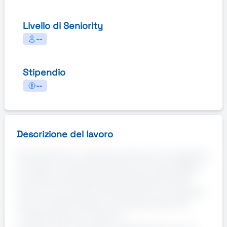
Livello di Seniority
--
Stipendio
--
Descrizione del lavoro
Hai esperienza o interesse nel lavoro di magazzino
e ti piace un ambiente dinamico? Ti piacerebbe
contribuire all’organizzazione efficiente della
merce e al corretto funzionamento di un grande
punto vendita? Stiamo cercando proprio te!
📍 Sede di lavoro: Fiumicino