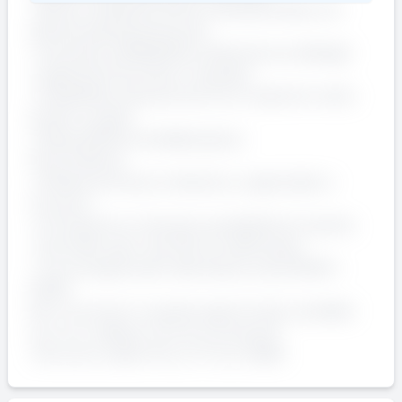
• Buona resistenza fisica e dimestichezza con
attività operative/manuali
• Precisione, affidabilità e attenzione ai dettagli
• Capacità di lavorare in squadra
• Flessibilità oraria (inclusi turni mattutini molto
presto e serali)
• Disponibilità immediata (plus)
Cosa offriamo
• Ambiente di lavoro dinamico, organizzato e
inclusivo
• Formazione on the job e possibilità di crescita
• Contratto part-time 20 ore settimanali
• Turni programmati nella fascia oraria 05:00 –
23:00
Se ti riconosci in questa opportunità, candidati
ora: non vediamo l’ora di conoscerti!
Annuncio valido fino a: 17-Jun-2026