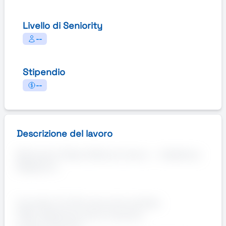
Livello di Seniority
--
Stipendio
--
Descrizione del lavoro
Manpower Filiale di Monza ricerca — Addetto/a
Magazzino
Contratto: Si offre assunzione diretta
CCNL: Metalmeccanico Industria