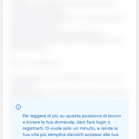
Supporto al magazziniere nelle operazioni di
carico/scarico camion
Uso del gestionale MES per le movimentazioni di
propria competenza
Backup del magazziniere sulla gestione
documentale di carico/scarico (a regime, dopo
affiancamento)
Carichi e attrezzature
Carichi: cassoni, coils di lamiera, carichi di varie
tonnellate
Mezzi: muletto frontale (principale), carroponte (a
complemento)
Sistemi: gestionale TeamSystem / MES
(formazione interna prevista)
Per leggere di più su questa posizione di lavoro
e inviare la tua domanda, devi fare login o
registrarti. Ci vuole solo un minuto, e rende la
Requisiti obbligatori
tua vita più semplice dandoti accesso alla tua