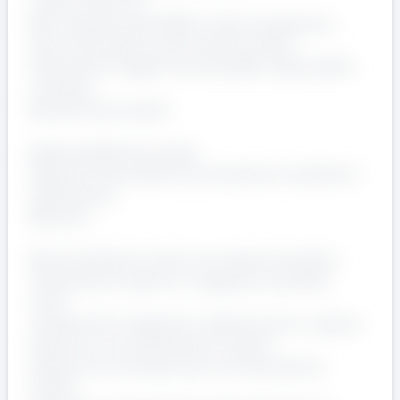
Livello: C1 (ex 3°)
RAL indicativa: 26-29k€ in base a esperienza
Orario: Giornaliero, dal lunedì al venerdì
Straordinari: Pagati come da CCNL, disponibilità
richiesta
Benefit: Buoni pasto
Responsabilità principali
Gestione fisica della movimentazione materiali in
stabilimento.
Mansioni
Movimentazione interna tra reparti produttivi
Trasferimenti reparto ↔ magazzino prodotto
finito
Trasferimenti magazzino materie prime ↔ reparto
Gestione e movimentazione rottami
Supporto ai montatori per movimentazione
stampi