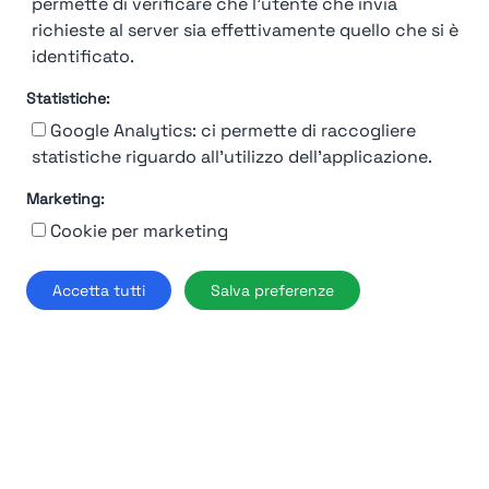
permette di verificare che l'utente che invia
richieste al server sia effettivamente quello che si è
identificato.
Statistiche:
Google Analytics: ci permette di raccogliere
statistiche riguardo all'utilizzo dell'applicazione.
Marketing:
Cookie per marketing
92%
Accetta tutti
Salva preferenze
Air
Dolomiti
Verona
Find out more →