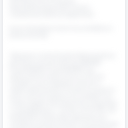
Attitudine al lavoro di squadra
Disponibilità ad apprendere mansioni
complementari (backup magazziniere)
Se sei interessato/a inviaci la tua candidatura a
[email protected]
“Manpower e le altre Società di ManpowerGroup
garantiscono (ai sensi del D.Lgs 198/2006,
D.Lgs.215/2003 e D.Lgs.216/2003) pari
opportunità di accesso al lavoro a tutt* i/le
candidat* e sono impegnate nel favorire il
rispetto delle diversità e l’inclusione sul posto di
lavoro. Il servizio è gratuito. I/Le candidat* sono
invitati a leggere l'informativa Privacy disponibile
su www.Manpower.it - Aut. Min. Prot. N. 1116 - SG -
del 26/11/04. Il titolare della registrazione e/o
candidatura dichiara di essere a conoscenza delle