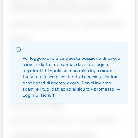
Manpower srl - filiale di Rimini - ricerca per
azienda cliente operante nel settore servizi
AUTISTI per la raccolta rifiuti - patente B (Rimini)
Mansioni:
- conduzione di veicoli e raccolta dei rifiuti
Per leggere di più su questa posizione di lavoro
Requisiti necessari:
e inviare la tua domanda, devi fare login o
- Possesso di patente di guida di tipo B
registrarti. Ci vuole solo un minuto, e rende la
- Capacità di leggere planimetrie stradali, cartine
tua vita più semplice dandoti accesso alla tua
geografiche e supporti digitali (GPS)
dashboard di ricerca lavoro. Non ti inviamo
spam, e i tuoi dati sono al sicuro - promesso! —
- Flessibilità oraria
Login
or
Iscriviti
Luogo di lavoro: RIMINI
Orari: Full-time, 6 giorni su 7. Turni a rotazione
AziendaAzienda operante nel settore