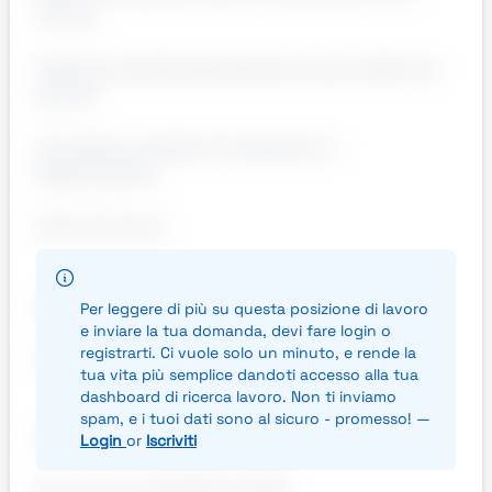
Torino)
Rotazione settimanale dei percorsi per alternare
gli orari
Formazione iniziale di 2 settimane in
affiancamento
Orario di lavoro:
Dal lunedì al venerdì
Per leggere di più su questa posizione di lavoro
e inviare la tua domanda, devi fare login o
registrarti. Ci vuole solo un minuto, e rende la
Fine turno variabile:
tua vita più semplice dandoti accesso alla tua
dashboard di ricerca lavoro. Non ti inviamo
spam, e i tuoi dati sono al sicuro - promesso! —
Giri lunghi: tra le 4.00 e le 5.00
Login
or
Iscriviti
Giri corti: tra le 23.00 e le 3.00