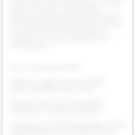
AUTISTI SERALI E NOTTURNI PATENTE B – CERVERE
Ricerca con urgenza – Settore logistico
Manpower Filiale di Bra seleziona Autisti Patente
B per azienda strutturata del territorio. La risorsa
si occuperà di attività miste di magazzino e
consegna, con turnazione serale/notturna.
Attività previste:
Arrivo in azienda alle ore 16.00
Supporto in magazzino per circa 1h/1h30:
rifinitura imballaggi, chiusura carichi
Carico del furgone (a cura dei carrellisti o
dell’autista se in possesso di patentino)
Consegne su giri lunghi (Bergamo, Milano, Brescia,
Verona e Bologna) o giri corti (Alba, Bra, Asti e