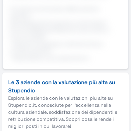
Formazione strutturata e affiancamento
operativo
AziendaImportante azienda commerciale di
Cervere (CN)RequisitiPatentino del carrello in
corso di validità
- Esperienza pregressa in attività di linea o
contesti produttivi
- Disponibilità a orari serali/notturni
Le 3 aziende con la valutazione più alta su
Stupendio
Esplora le aziende con le valutazioni più alte su
Stupendio.it, conosciute per l’eccellenza nella
cultura aziendale, soddisfazione dei dipendenti e
retribuzione competitiva. Scopri cosa le rende i
migliori posti in cui lavorare!