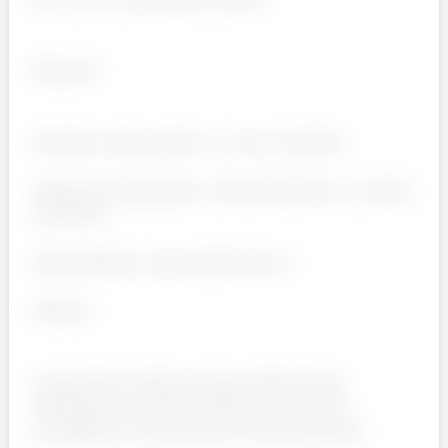
Requisiti
Patentino del carrello in corso di validità
Esperienza pregressa in attività di linea o contesti
produttivi
Disponibilità a orari serali/notturni
Offerta:
Inserimento iniziale a tempo determinato
direttamente presso l'azienda cliente con
prospettiva continuativa e di lungo periodo