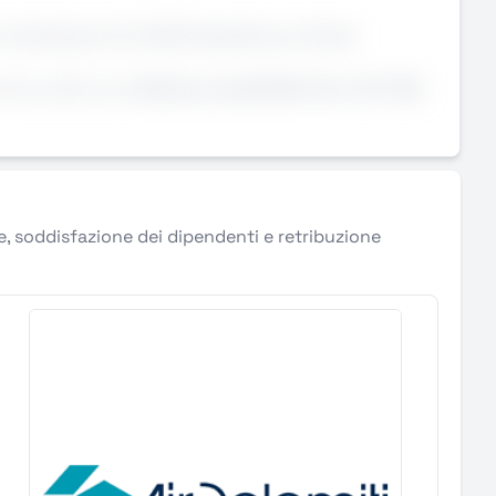
n Via Solimeni 21, 41013 Castelfranco Emilia
alido fino a: 05-Jun-2026AziendaAZIENDA DEL SETTORE
le, soddisfazione dei dipendenti e retribuzione