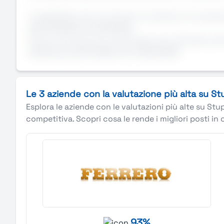
Ti aspettiamo per incontrarti e valutare il tuo pote
NON PERDERE L'OCCASIONE:
Entra a far parte di uno dei settori più stimolanti
GDORequisitiAFFIDABILITà E PRECISIONE
Le 3 aziende con la valutazione più alta su S
Esplora le aziende con le valutazioni più alte su Stu
competitiva. Scopri cosa le rende i migliori posti in 
93%