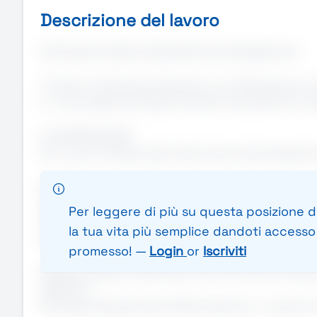
Descrizione del lavoro
Partecipa al Career Day Della Scuola Spallanzani
Ti ritieni una Persona dinamica, con attitudine al 
E' la tua opportunità per entrare a far parte di un
LE OPPORTUNITÀ:
Per i punti vendita, siamo alla ricerca di professioni
BANCONISTI/E (GASTRONOMIA, MACELLERIA, PESCH
CASSIERI/E
Per leggere di più su questa posizione di
ADDETTI/E SCAFFALI
la tua vita più semplice dandoti accesso a
BARISTI PER PUNTO RISTORO
promesso! —
Login
or
Iscriviti
Offriamo opportunità di lavoro sia full-time che p
ISCRIVITI !
Partecipa alla giornata di Reclutamento e scopri le 