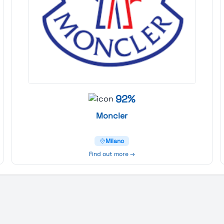
92%
Moncler
Milano
Find out more →