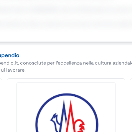
nziale il giorno 04/06/2026 alle ore 10.00 presso la scuola i
 del mercato e inizia a costruire il tuo futuro. Annuncio v
tupendio
pendio.it, conosciute per l’eccellenza nella cultura azienda
cui lavorare!