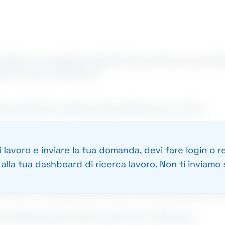
contatto con il pubblico e desideri fare carriera nel mondo
 team vincente e ambizioso!
sti motivati che vogliono fare la differenza nei ruoli di:
ERIA ECC)
 lavoro e inviare la tua domanda, devi fare login o re
lla tua dashboard di ricerca lavoro. Non ti inviamo s
art-time in un ambiente strutturato, dinamico e altamente f
incredibili opportunità di carriera che ti attendono.