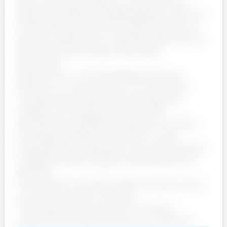
Sarai coinvolto nel supporto delle attività di
assistenza al CEO e al Top Management, oltre che
ai team delle altre sedi nell’implementazione di
soluzioni e applicazioni a supporto delle funzioni
Amministrazione, Finanza e Controllo.
#Your Role
Experienced - La risorsa Experienced verrà
inserita in un team di lavoro e si occuperà di:
* Interpretare proattivamente i bisogni dei
colleghi e, di conseguenza, del cliente,
individuando metodologie e approcci coerenti
* Sviluppare iniziative e soluzioni in modo
indipendente, raccogliendo e strutturando dati e
svolgendo analisi a supporto delle decisioni di
business
* Valorizzare il contributo delle risorse più Junior
e contribuire alla loro crescita
* Individuare potenziali rischi e criticità e
condividerli tempestivamente con il resto del