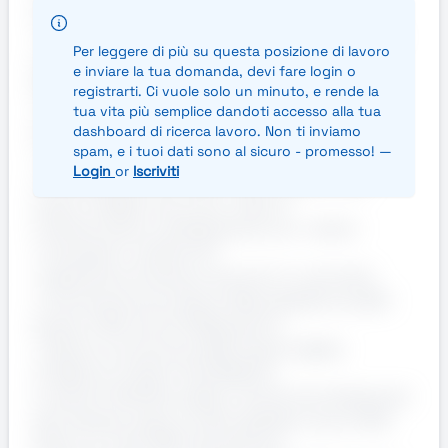
team
* Collaborare efficacemente in team eterogenei
Per leggere di più su questa posizione di lavoro
ed internazionali
e inviare la tua domanda, devi fare login o
#Winning Requirements
registrarti. Ci vuole solo un minuto, e rende la
* Diploma o Laurea con indirizzo Economia o
tua vita più semplice dandoti accesso alla tua
STEM
dashboard di ricerca lavoro. Non ti inviamo
spam, e i tuoi dati sono al sicuro - promesso! —
* Interesse ad essere inseriti in un contesto
Login
or
Iscriviti
consulenziale a contatto e per supporto dei
propri colleghi che, a loro volta, si
interfacceranno direttamente con i clienti
* Interesse in ambito ICT
* Esperienza di almeno due anni in ruoli simili
* Conoscenza ed utilizzo delle piattaforma SAP,
Oracle o Microsoft AX/Dynamics
* Ottima conoscenza della lingua inglese
To Make an Impact that Matters
Il network Deloitte, leader nei servizi professionali
alle imprese, opera a livello globale in più di 150
Paesi con oltre 460 mila persone.