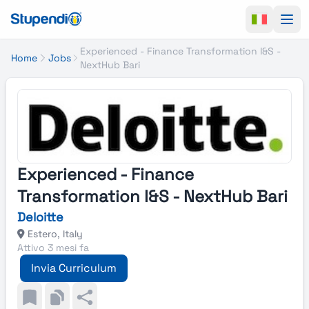
Ope
Experienced - Finance Transformation I&S -
Home
Jobs
NextHub Bari
Experienced - Finance
Transformation I&S - NextHub Bari
Deloitte
Estero, Italy
Attivo 3 mesi fa
Invia Curriculum