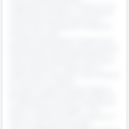
In Italia, Deloitte è presente in 24 città con circa
13.400 persone che assistono i clienti offrendo
servizi di Audit & Assurance, Technology &
Transformantion, Strategy, Risk & Transactions
Advisory e Tax & Legal.
In qualità di network globale ci impegniamo per
affrontare le principali sfide sociali, economiche e
ambientali della società di oggi. WorldImpact è il
nostro programma globale che riunisce tutte le
iniziative attraverso cui vogliamo avere un
impatto positivo sulle persone, i clienti, l’ambiente
e le comunità in cui operiamo.
Con Impact for Italy, la declinazione italiana di
WorldImpact, Deloitte ha realizzato progetti che –
in collaborazione con istituzioni, realtà del terzo
settore, università e altri soggetti – hanno
lasciato un impatto concreto e una legacy per il
futuro su tutto il territorio nazionale.