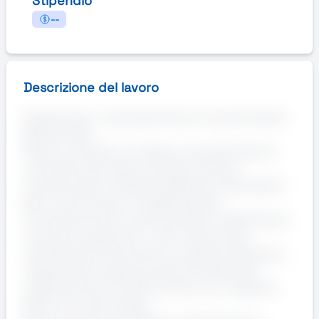
Stipendio
--
Descrizione del lavoro
Experienced - Corporate Finance Transformation
NextHub Bari
Stiamo cercando una figura consultant/senior
consultant da inserire nel team Finance
Transformation di Deloitte NextHub nella sede di
Bari, che lavorerà in modalità Hybrid.
Il business Finance Transformation di NextHub] si
occupa di supportare i nostri clienti nella
individuazione di soluzioni e modelli finalizzati al
miglioramento della produttività, efficienza,
qualità dei servizi offerti, anche con il supporto
delle nuove tecnologie.