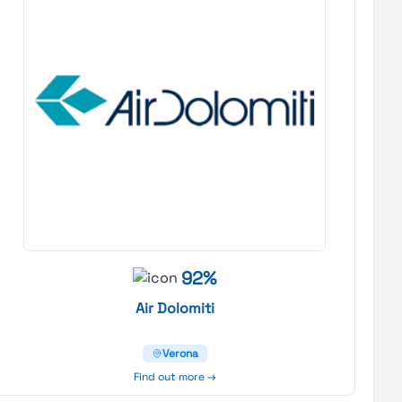
92%
Air
Dolomiti
Verona
Find out more →