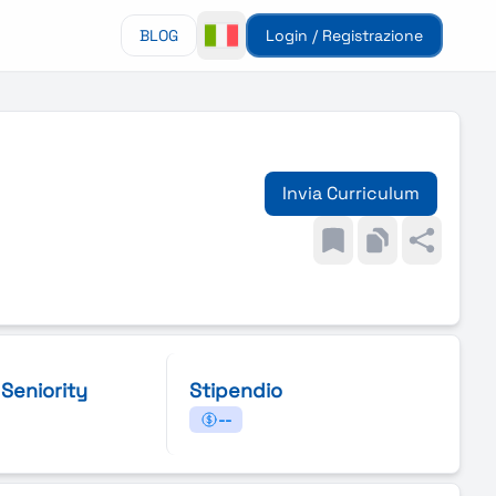
BLOG
Login / Registrazione
Invia Curriculum
i Seniority
Stipendio
--