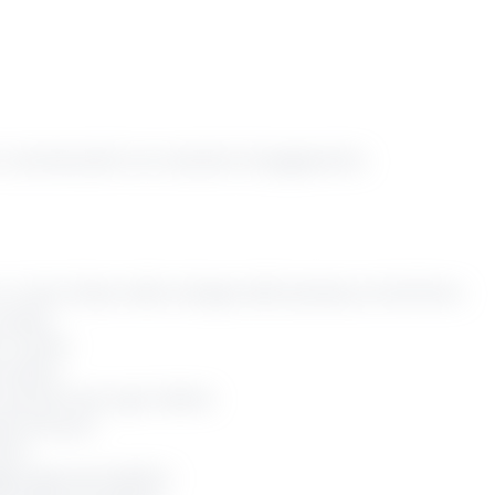
 i commercianti con soluzioni di pagamento:
ruolo chiave nello sviluppo del business sul territorio:
l campo
ct center
ovative
 soluzioni per ogni cliente
alla chiusura
enti
giungere gli obiettivi