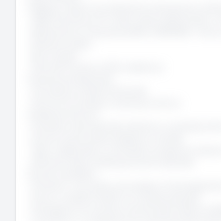
Flatpay investe concretamente sulle persone, offre
· CCNL Commercio 3° Livello, tempo determinato o 
· Retribuzione composta da RAL di €33.600 + bonus
· Rimborso spese
· Buoni pasto
· Strumenti di lavoro (PC e telefono)
Crescita professionale
· Formazione iniziale strutturata
· Percorsi di sviluppo e training continuo
Ambiente di lavoro
· Contesto internazionale, dinamico e orientato all
· Cultura meritocratica basata sui risultati
· Team collaborativo e orientato al supporto recipr
· Attività di team building ed eventi aziendali
Perché candidarsi
· Entrerai in una scale-up europea in forte espansi
· Avrai un impatto diretto sui risultati aziendali
· Svilupperai una carriera commerciale solida e scal