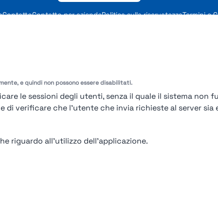
o
Contatto
Contatto per aziende
Politica sulla riservatezza
Termini e C
endio. Tutti i diritti riservati | Smarteris S.r.l. P.IVA 02659750992 | Capitale Soc
amente, e quindi non possono essere disabilitati.
care le sessioni degli utenti, senza il quale il sistema non f
i verificare che l'utente che invia richieste al server sia e
e riguardo all'utilizzo dell'applicazione.