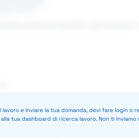
a cliente eccellente
eedback puntuali
rciale e orientamento agli obiettivi, capaci di lavorare in 
sura
ia
 lavoro e inviare la tua domanda, devi fare login o re
lla tua dashboard di ricerca lavoro. Non ti inviamo s
io