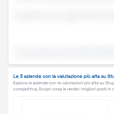
· Lavorerai in un ambiente che valorizza performan
Per candidarsi: Curriculum Vitae (completo di autor
(L 903/77), sono invitati a leggere l’Informativa Pri
Annuncio valido fino a: 31-Dec-2026AziendaManpower
ricerca:RequisitiEsperienza pregressa nella vendita d
Le 3 aziende con la valutazione più alta su S
Esplora le aziende con le valutazioni più alte su Stu
competitiva. Scopri cosa le rende i migliori posti in 