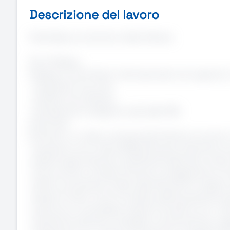
Descrizione del lavoro
Field Sales sul territorio Valle d'Aosta
Chi è Flatpay
Flatpay è una fintech internazionale che supporta
· trasparenti nei costi
· semplici da utilizzare
· pensate per le esigenze reali delle PMI
Cosa farai
Entrerai in un team commerciale dinamico e avrai un 
· Acquisire nuovi clienti B2B attraverso attività su
· Gestire appuntamenti qualificati fissati dal conta
· Promuovere e vendere soluzioni di pagamento inn
· Offrire consulenza mirata, identificando le migliori
· Gestire l’intero ciclo di vendita, dall’acquisizione 
· Costruire e consolidare relazioni durature con i cli
· Pianificare attività e strategie commerciali per rag