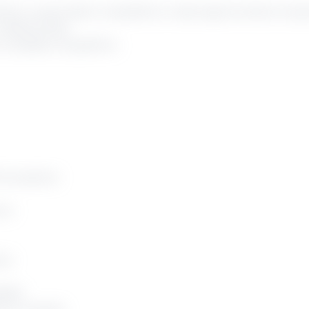
ndo un pacchetto competitivo e reali opportunità di cresci
indeterminato
 variabile competitivo
’innovazione
oco
one
abile