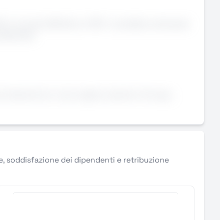
3) in formato MS Word o PDF. I candidati, ambosessi
l 26/11/04
 dinamiche e in più rapida crescita in Europa,
le, soddisfazione dei dipendenti e retribuzione