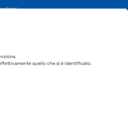
ondizioni
iale € 2.550 i.v.
unziona.
ffettivamente quello che si è identificato.