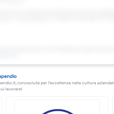
ce e crescita
izzazione al trattamento dei dati personali ex D. Lgs. 196/0
vacy su - www.manpower.it - Aut. Min. Prot. N. 1116 - SG - de
 Professional, per conto di Flatpay, una delle fintech più
i servizi
tupendio
pendio.it, conosciute per l’eccellenza nella cultura azienda
cui lavorare!