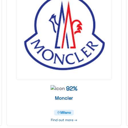
92%
Moncler
Milano
Find out more →