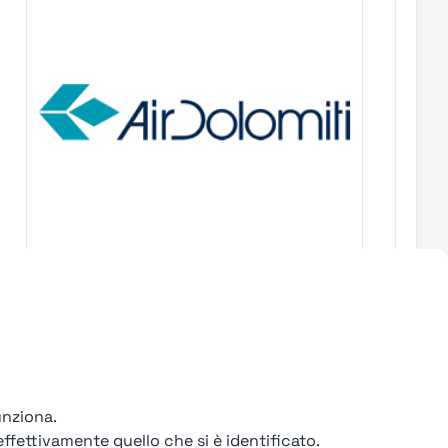
92%
Air
Dolomiti
Verona
unziona.
Find out more →
ffettivamente quello che si è identificato.