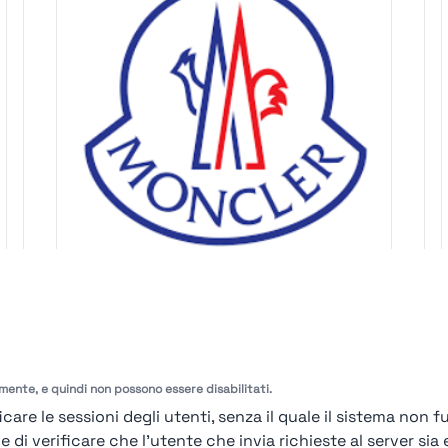
92%
Moncler
amente, e quindi non possono essere disabilitati.
Milano
care le sessioni degli utenti, senza il quale il sistema non f
Find out more →
i verificare che l'utente che invia richieste al server sia e