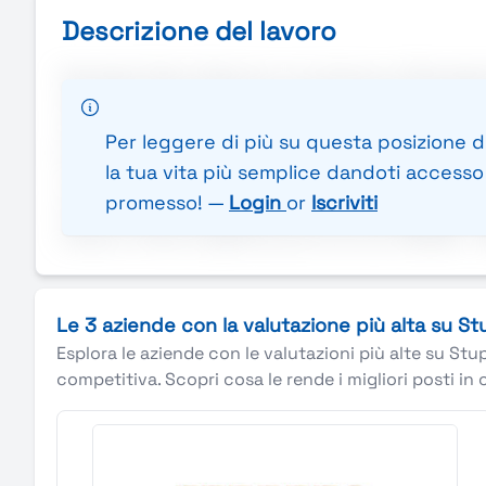
Descrizione del lavoro
Randstad Talent Selection è la divisione di Randstad 
specializzata nel settore degli interventi di ripristi
un:Geometra Ufficio Tecnico di Cantiere Itinerant
Per leggere di più su questa posizione di
€ 50.000. Ticket restaurant 7€ al giorno, più indenn
la tua vita più semplice dandoti accesso a
crescita professionale. Rimborso spese per vitto e a
promesso! —
Login
or
Iscriviti
di pausa. Richiesta disponibilità occasionale nei w
Veneto e Piemonte)Retribuzione annua: 40000€ - 5
Le 3 aziende con la valutazione più alta su S
Esplora le aziende con le valutazioni più alte su Stu
competitiva. Scopri cosa le rende i migliori posti in 