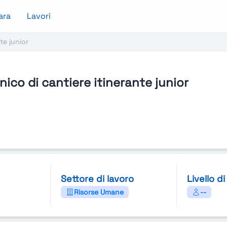
ara
Lavori
te junior
ico di cantiere itinerante junior
Settore di lavoro
Livello d
Risorse Umane
--