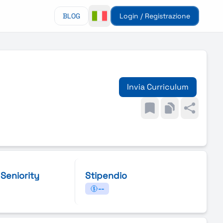
BLOG
Login / Registrazione
Invia Curriculum
i Seniority
Stipendio
--