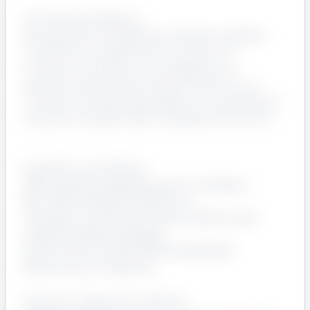
Invito alla candidatura
Se possiedi le competenze richieste e desideri
contribuire a progetti tecnici di rilievo, ti
invitiamo a inviare la tua candidatura. La
posizione offre l'opportunità di inserirsi in un
contesto professionale stabile, con possibilità di
crescita e sviluppo delle competenze tecniche.
Condizioni contrattuali
CCNL applicato: Metalmeccanico Artigiano
RAL offerta: 28.000-34.000 euro
Tipologia contrattuale: tempo indeterminato
categoria legale: Impiegato
Orario di lavoro: 9,00-13,00 e14,00.18,00
Sede di lavoro: Villasanta
Annuncio valido fino a: 30-Oct-