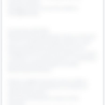
preventivi elettrici
Impiegato/a tecnico preventivi elettrici -
VILLASANTA, Italy
Introduzione Aziendale
ManpowerGroup, agenzia per il lavoro, ricerca per
conto di un'azienda del settore elettrico una/o
figura professionale qualificata nel ruolo di
impiegato/a tecnico preventivi elettrici. La risorsa
si inserirà in un contesto dinamico, contribuendo
alla gestione efficiente delle commesse.
Responsabilità del Ruolo
Gestire e redigere preventivi tecnici relativi a
impianti elettrici, analizzando le richieste e le
specifiche del cliente.
Conoscenza di base dei computi metrici
estimativi