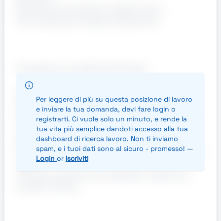
Monitorare le scadenze e aggiornare la
documentazione relativa ai preventivi.
Competenze e Qualifiche Richieste
Diploma in ambito tecnico, preferibilmente in
Per leggere di più su questa posizione di lavoro
elettrico o geometra
e inviare la tua domanda, devi fare login o
Esperienza di base nella redazione di preventivi e
registrarti. Ci vuole solo un minuto, e rende la
conoscenza base di computi metrici
tua vita più semplice dandoti accesso alla tua
Buona capacità di utilizzo del pc
dashboard di ricerca lavoro. Non ti inviamo
spam, e i tuoi dati sono al sicuro - promesso! —
Ottime doti comunicative e capacità di lavorare in
Login
or
Iscriviti
team.
Precisione, attenzione ai dettagli e capacità di
problem solving.