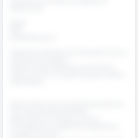
Familiarità con software di progettazione
elettrica quali:
EPLAN
SPAC
AutoCAD Electrical
Capacità di interpretare documentazione tecnica
e specifiche di progetto.
Gradita una prima esperienza, anche tramite
stage o tirocinio, in contesti industriali o elettrici.
Cosa offriamo:
Opportunità di crescita professionale all’interno
di un team altamente qualificato.
Affiancamento e formazione continua.
Coinvolgimento in progetti tecnologicamente
avanzati e innovativi.