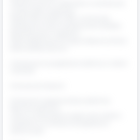
Ambiente di lavoro collaborativo e orientato allo
sviluppo delle competenze.
Range di RAL dai 25k ai 35k, commisurata
all'esperienza e alle competenze del candidato.
RequisitiLaurea in Ingegneria
Elettrica/Elettrotecnica oppure Diploma di Perito
Elettrico/Elettrotecnico.
Interesse per la progettazione elettrica e i sistemi
industriali.
Conoscenza di base di:
Componenti e apparecchiature elettriche;
Macchine elettriche;
Lettura e interpretazione degli schemi elettrici.
Familiarità con software di progettazione
elettrica quali: