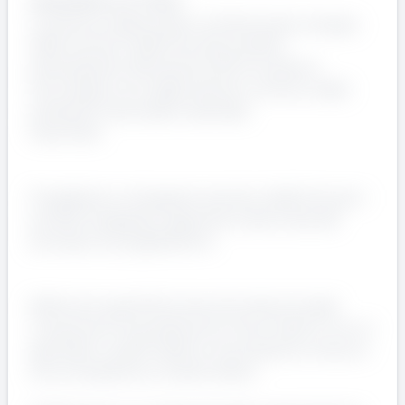
INGEGNERE ELETTRICO
La persona selezionata contribuirà allo sviluppo
delle soluzioni elettriche dei prodotti,
partecipando attivamente all’innovazione
tecnologica e al miglioramento continuo delle
prestazioni dei sistemi aziendali.
Cosa farai:
Progetterai e svilupperai soluzioni elettriche per i
prodotti assegnati, seguendo tutte le fasi del
processo di progettazione.
Definirai le specifiche tecniche dei principali
componenti acquistati da fornitori esterni, tra cui
generatori, quadri elettrici di protezione, misura e
sincronizzazione, e trasformatori.