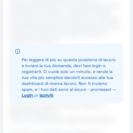
preparazione tecnica e una forte passione per la
progettazione elettrica in ambito industriale.
Ha un approccio curioso e proattivo, è orientata
alla qualità e desidera sviluppare ulteriormente le
proprie competenze lavorando al fianco di
professionisti esperti.
Requisiti:
Per leggere di più su questa posizione di lavoro
Laurea in Ingegneria Elettrica/Elettrotecnica
e inviare la tua domanda, devi fare login o
oppure Diploma di Perito Elettrico/Elettrotecnico.
registrarti. Ci vuole solo un minuto, e rende la
Interesse per la progettazione elettrica e i sistemi
tua vita più semplice dandoti accesso alla tua
industriali.
dashboard di ricerca lavoro. Non ti inviamo
spam, e i tuoi dati sono al sicuro - promesso! —
Conoscenza di base di:
Login
or
Iscriviti
Componenti e apparecchiature elettriche;
Macchine elettriche;
Lettura e interpretazione degli schemi elettrici.