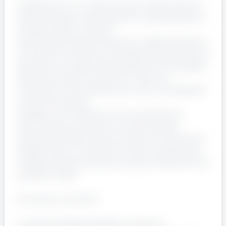
Collaborerai con il team Acquisti supportando le
attività di approvvigionamento e partecipando ai
collaudi presso i fornitori.
Contribuirai all’identificazione e implementazione
di soluzioni innovative, orientate all’ottimizzazione
dei costi e al rispetto delle specifiche di progetto.
Studierai soluzioni tecniche in linea con
l’architettura di prodotto per ridurre complessità
e tempi di sviluppo.
Predisporrai e rilascerai la documentazione
tecnica, assicurandone la conformità agli
standard aziendali e alle normative di riferimento.
Collaborerai con le diverse funzioni aziendali per
integrare efficacemente le soluzioni elettriche nel
prodotto finale.
Chi stiamo cercando:
La persona ideale possiede una buona