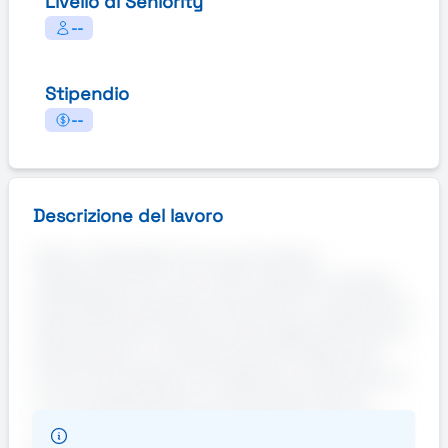
Livello di Seniority
--
Stipendio
--
Descrizione del lavoro
Adecco Italia SpA ricerca per Amazon,
magazzinieri per il suo centro logistico di Passo
Corese (RI).Le posizioni prevedono lo svolgimento
delle attività di ricezione, stoccaggio della merce,
prelevamento e confezionamento degli ordini
ricevuti. Gli operatori di magazzino costituiscono
il cuore dell'azienda, sono gli artefici del suo
successo ed operano per soddisfare al meglio le