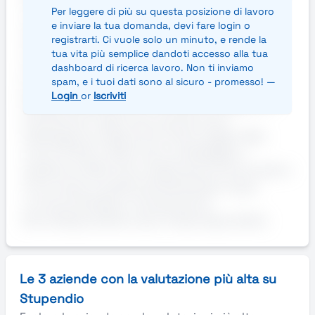
esigenze dei clienti in termini di tempi di
Per leggere di più su questa posizione di lavoro
consegna e qualità del servizio.Si offre ai
e inviare la tua domanda, devi fare login o
dipendenti un ambiente dinamico, attento alla
registrarti. Ci vuole solo un minuto, e rende la
sicurezza e alla qualità del lavoro, con la
tua vita più semplice dandoti accesso alla tua
possibilità di crescere
dashboard di ricerca lavoro. Non ti inviamo
spam, e i tuoi dati sono al sicuro - promesso! —
professionalmente.Principali responsabilità:-
Login
or
Iscriviti
Ricezione della merce in entrata nel magazzino-
Smistamento della merce da stoccare-
Catalogazione degli articoli-Stoccaggio della
merce-Prelievo della merce-Imballaggio e
spedizione della merce-Applicazione di procedure
di sicurezza e qualità standardizzate Lingue
conosciute:Italiano: Comprensione
BuonoDisponibilità oraria: Totale disponibilità
Le 3 aziende con la valutazione più alta su
Stupendio