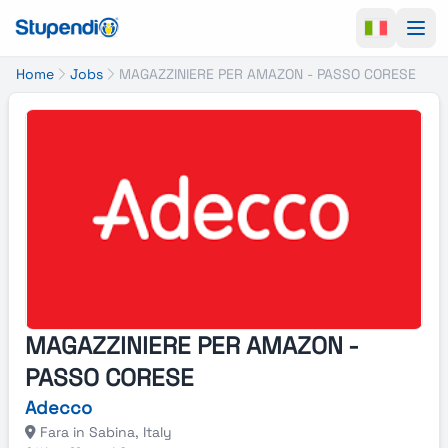
Ope
Home
Jobs
MAGAZZINIERE PER AMAZON - PASSO CORESE
MAGAZZINIERE PER AMAZON -
PASSO CORESE
Adecco
Fara in Sabina, Italy