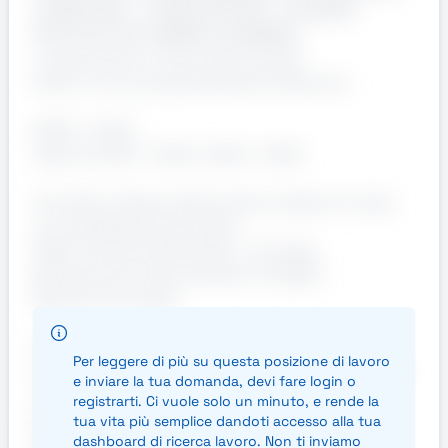
ALIMENTARE – TURNO MATTINA - STAGIONE
NATALIZIO (SETTEMBRE-DICEMBRE)
Luogo di lavoro: Torino Nord (città)
Orario: Turno prevalentemente mattutino:
06:00 - 14:00
oppure 07:00 - 12:00 / 12:30 - 15:30
Contratto: Tempo determinato iniziale di 1 mese
con possibilità di proroghe
CCNL: Industria Alimentare – 8° livello
Retribuzione lorda mensile: € 1.729,80
Mansioni principali
Confezionamento manuale e/o su linea
Per leggere di più su questa posizione di lavoro
automatica di prodotti alimentari o produzione e
e inviare la tua domanda, devi fare login o
controllo forni
registrarti. Ci vuole solo un minuto, e rende la
Controllo qualità visivo del prodotto
tua vita più semplice dandoti accesso alla tua
Etichettatura e imballaggio
dashboard di ricerca lavoro. Non ti inviamo