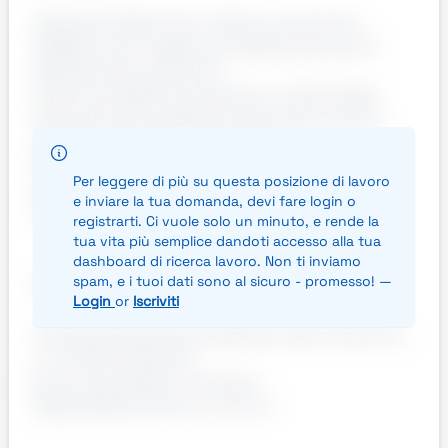
Operazione Macchine: utilizzo di macchine
tagliatrici per il taglio dei materiali secondo le
specifiche di produzione
Controllo Qualità: misurazione e verifica delle
dimensioni dei materiali lavorati, assicurando il
rispetto degli standard qualitativi
Settaggio e Monitoraggio: impostazione dei
Per leggere di più su questa posizione di lavoro
parametri macchina e controllo del corretto
e inviare la tua domanda, devi fare login o
funzionamento durante il ciclo produttivo
registrarti. Ci vuole solo un minuto, e rende la
tua vita più semplice dandoti accesso alla tua
dashboard di ricerca lavoro. Non ti inviamo
spam, e i tuoi dati sono al sicuro - promesso! —
Requisiti:
Login
or
Iscriviti
Preferibile esperienza pregressa nella mansione o
in contesti produttivi
Buona manualità e precisione
Disponibilità al lavoro su 3 turni