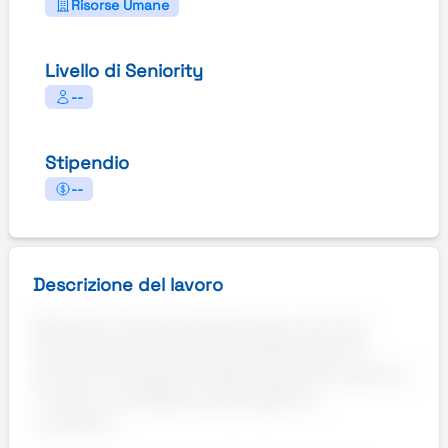
Risorse Umane
Livello di Seniority
--
Stipendio
--
Descrizione del lavoro
Manpower divisione Engineering ricerca per
azienda specializzata nella metallizzazione e
laccatura di supporti flessibili quali film polimerici
e carta, un/a Addetto/a alla taglierina.
Le attività: