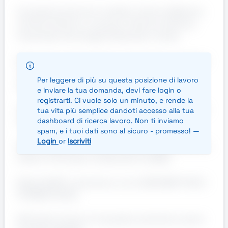
Formazione tecnica in ambito chimico (Diploma
di Perito Chimico o Laurea in Chimica, Chimica
Industriale, Tecnologie Ambientali o simili)
Esperienza, anche minima, in laboratorio analitico
o controllo qualitÃ (costituisce titolo
Per leggere di più su questa posizione di lavoro
preferenziale)
e inviare la tua domanda, devi fare login o
registrarti. Ci vuole solo un minuto, e rende la
Conoscenza delle principali tecniche analitiche e
tua vita più semplice dandoti accesso alla tua
strumenti di laboratorio
dashboard di ricerca lavoro. Non ti inviamo
spam, e i tuoi dati sono al sicuro - promesso! —
Login
or
Iscriviti
Buona capacitÃ di utilizzo del pacchetto Office e
sistemi informatici di laboratorio (LIMS)
DisponibilitÃ a lavorare su turni (06:00â€“14:00 /
14:00â€“22:00)
Attitudine al lavoro di squadra, precisione, senso