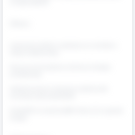
di responsabilitÃ
Offriamo
Inserimento diretto in azienda con contratto a
tempo indeterminato
Percorso di formazione continua e sviluppo
professionale
Ambiente di lavoro dinamico e attento alla
sicurezza e alla sostenibilitÃ
PossibilitÃ di crescita allâ€™interno di un grande
Gruppo