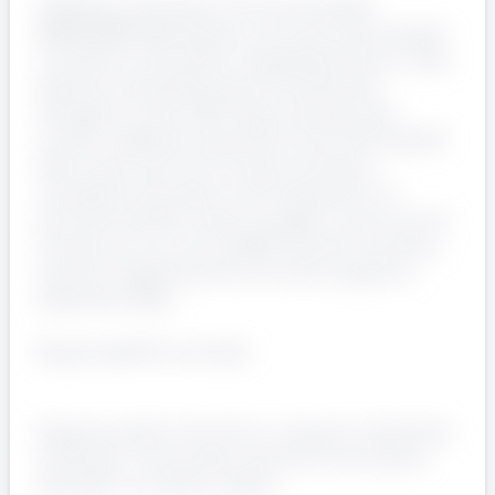
Addetto/a Laboratorio Controllo QualitÃ
MANPOWER Spilimbergo, cerca per cliente leader
nel settore multiutility , impegnatoÂ da anni nella
gestione sostenibile di servizi ambientali,
energetici e idrici, NÂ°2 figure da assumere
comeÂ : Addetto/a Laboratorio Controllo QualitÃ
Siamo alla ricerca di 2 risorse motivate e
competenti da inserire nel Â Laboratorio di
Controllo QualitÃ presso la sedeÂ in provincie di
Pordenone, con avvio dellâ€™attivitÃ lavorativa
previsto rispettivamente nei mesi di agosto e
settembre 2025.
ResponsabilitÃ principali
Eseguire analisi chimiche su campioni ambientali,
industriali o di processo secondo le procedure
aziendali e normative vigenti