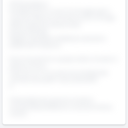
ðŸ“© Candidature
Candidati dal link o Invia il tuo CV aggiornato e
una breve lettera di motivazione entro il 31 luglio
2025 al seguente indirizzo email:
[email protected]
Oggetto: Candidatura Addetto/a Laboratorio
QualitÃ â€“ Pordenone
Entra a far parte di un gruppo solido, innovativo e
attento al futuro.
Costruisci con noi un percorso professionale
orientato alla qualitÃ e alla sostenibilitÃ .
Â
Â AziendaAzienda operante nel settore
ecologicoRequisitiDiploma o laurea ad indirizzo
chimico