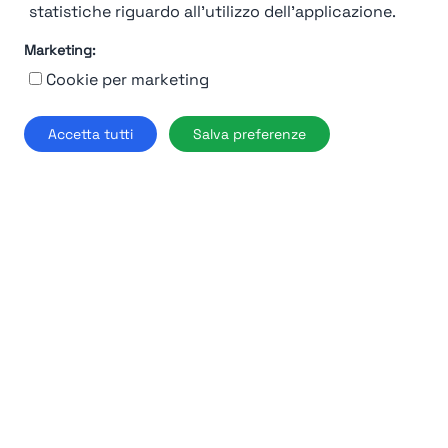
statistiche riguardo all'utilizzo dell'applicazione.
Marketing:
Cookie per marketing
92%
Accetta tutti
Salva preferenze
Air
Dolomiti
Verona
Find out more →
Chi siamo
Contatto
Contatto per aziende
Politica sulla riservatezza
Termini e Condizioni