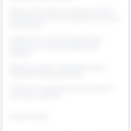
Gestire la strumentazione di laboratorio (HPLC,
GC, spettrofotometri, ecc.) e garantire la corretta
manutenzione
Collaborare con il team di produzione per
assicurare la conformitÃ degli standard
qualitativi
Registrare e validare i risultati delle analisi in
conformitÃ alle policy aziendali
Contribuire al mantenimento degli standard di
sicurezza e qualitÃ ISO
Requisiti richiesti