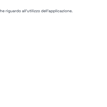
e riguardo all'utilizzo dell'applicazione.
92%
Moncler
Milano
Find out more →