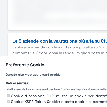
Capacità di organizzare il lavoro riconoscendo prio
Propensione all’apprendimento e desiderio di cresc
Inglese livello B2
Esperienza pregressa in ambito amministrativo e co
Le 3 aziende con la valutazione più alta su S
Esplora le aziende con le valutazioni più alte su Stu
competitiva. Scopri cosa le rende i migliori posti in 
Preferenze Cookie
Questo sito web usa alcuni cookie.
Dati essenziali:
I dati essenziali sono necessari per fare funzionare l'applicazione corrett
Cookie di sessione: PHP utilizza un cookie per identifi
Cookie XSRF-Token Cookie: questo cookie ci permette d
93%