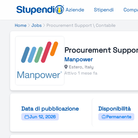
Aziende
Stipendi
Comp
Home
Jobs
Procurement Support \ Contabile
Procurement Support
Manpower
Estero, Italy
Attivo 1 mese fa
Data di pubblicazione
Disponibilità
Jun 12, 2026
Permanente