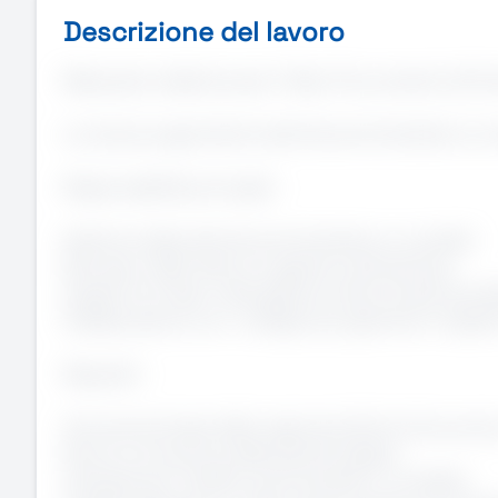
Descrizione del lavoro
Manpower seleziona per il Team Procurement all’int
La risorsa supporterà le attività amministrative e c
Responsabilità principali:
Gestione delle attività amministrative e contabili
Recupero delle fatture e gestione del backlog
Supporto al team nella gestione dei processi quoti
Collaborazione con i colleghi per garantire il rispett
Requisiti:
Conoscenza base della ragioneria (Conto Economic
Buona conoscenza della partita doppia
Interesse per l’ambito amministrativo-contabile