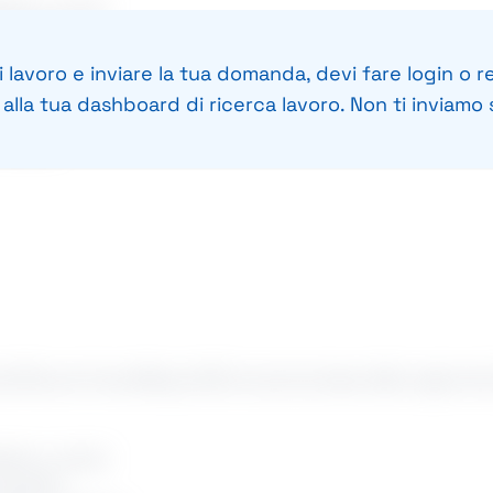
rata un plus)
 squadra
rità e scadenze
 lavoro e inviare la tua domanda, devi fare login o re
ita professionale
lla tua dashboard di ricerca lavoro. Non ti inviamo s
ntabile
a Risorse UmaneRequisitiConoscenza base della ragioneria
rata un plus)
 squadra