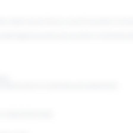
erno della funzione Finance, un/una Procurement Jr da inse
ontabili legate al processo di procurement, contribuendo al
diani
o delle priorità e la corretta esecuzione delle attività
o e Stato Patrimoniale)