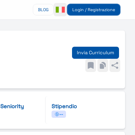
BLOG
Login / Registrazione
Invia Curriculum
i Seniority
Stipendio
--