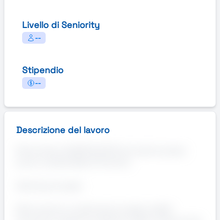
Livello di Seniority
--
Stipendio
--
Descrizione del lavoro
Ricerchiamo SCAFFALISTI/E da inserire presso
punto vendita GDO di Pinerolo.
Attività principali:
Rifornimento e sistemazione degli scaffali