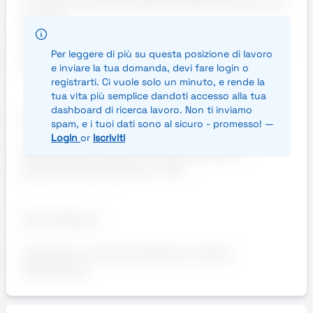
Controllo scadenze e gestione della rotazione dei
prodotti
Supporto nelle attività di movimentazione merce
Mantenimento dell’ordine e della pulizia dell’area
Per leggere di più su questa posizione di lavoro
di lavoro
e inviare la tua domanda, devi fare login o
registrarti. Ci vuole solo un minuto, e rende la
tua vita più semplice dandoti accesso alla tua
dashboard di ricerca lavoro. Non ti inviamo
Requisiti:
spam, e i tuoi dati sono al sicuro - promesso! —
Login
or
Iscriviti
Disponibilità a lavorare nel periodo estivo
Esperienza pregressa nel ruolo
Cosa offriamo:
Contratto in somministrazione a tempo
determinato