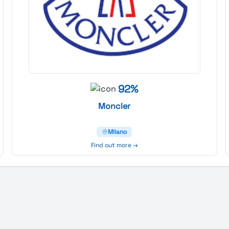
92%
Moncler
Milano
Find out more →