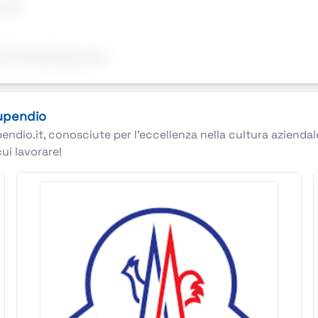
lità.
 NOTARILERequisiti..
tupendio
pendio.it, conosciute per l’eccellenza nella cultura azienda
cui lavorare!