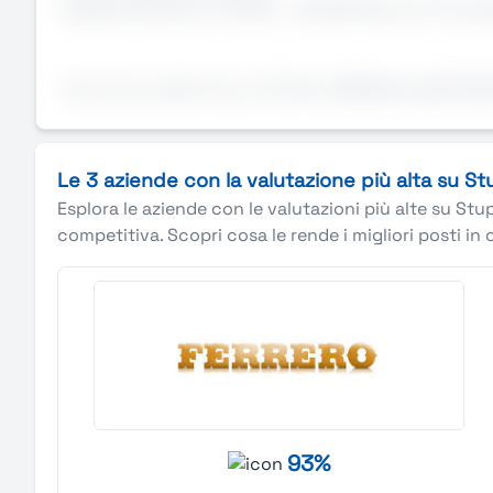
Range retributivo: 21.000 – 26.000 RAL per 14 mensi
Annuncio valido fino a: 31-Dec-2026AziendaSTUDIO
Le 3 aziende con la valutazione più alta su S
Esplora le aziende con le valutazioni più alte su Stu
competitiva. Scopri cosa le rende i migliori posti in 
93%