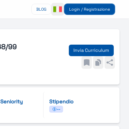
BLOG
Login / Registrazione
68/99
Invia Curriculum
i Seniority
Stipendio
--