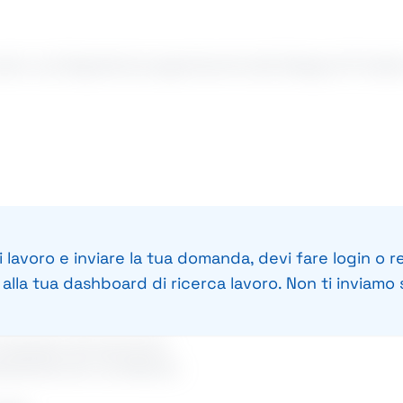
do un/a Segretario/a appartenente alle Categorie Protette L
 lavoro e inviare la tua domanda, devi fare login o re
lente) e maturato esperienza in ruoli similari. Requisito ne
lla tua dashboard di ricerca lavoro. Non ti inviamo s
Pacchetto Office.
nalizzato all'inserimento
/desiderata del candidato/a.