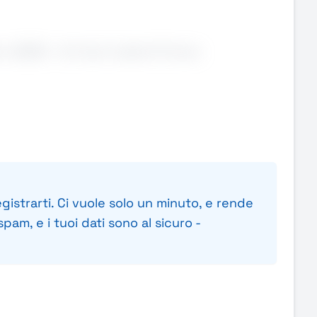
.68/99 – Art.1 per la sede di Firenze.
gistrarti. Ci vuole solo un minuto, e rende
cessario è l’appartenenza alle Categorie Protette
pam, e i tuoi dati sono al sicuro -