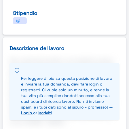
Stipendio
--
Descrizione del lavoro
Sei un giovane laureato e vuoi metterti in gioco
nell'ambito delle risorse umane? Randstad Italia
Spa, filiale di Grumello del Monte, sta cercando
Per leggere di più su questa posizione di lavoro
proprio te!Orario di lavoro:​ Dal Lunedì al
e inviare la tua domanda, devi fare login o
Venerdì.Siamo alla ricerca di un Account
registrarti. Ci vuole solo un minuto, e rende la
Manager da inserire in stage, per realizzare il
tua vita più semplice dandoti accesso alla tua
perfect match tra domanda e offerta di lavoro e
dashboard di ricerca lavoro. Non ti inviamo
spam, e i tuoi dati sono al sicuro - promesso! —
opera a tutto tondo in ogni aspetto relativo alla
Login
or
Iscriviti
fornitura di servizi risorse umane. Retribuzione
annua: 15000€ - 18000€ ...