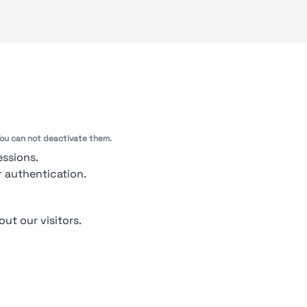
out Us
Contact
Contact for companies
Privacy policy
Terms & condit
 You can not deactivate them.
pendio. All Rights Reserved | Smarteris S.r.l. P.IVA 02659750992 | Capitale Soci
essions.
r authentication.
out our visitors.