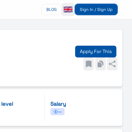
BLOG
Sign In / Sign Up
Apply For This
 level
Salary
--