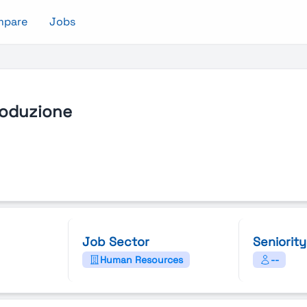
mpare
Jobs
roduzione
Job Sector
Seniority
Human Resources
--