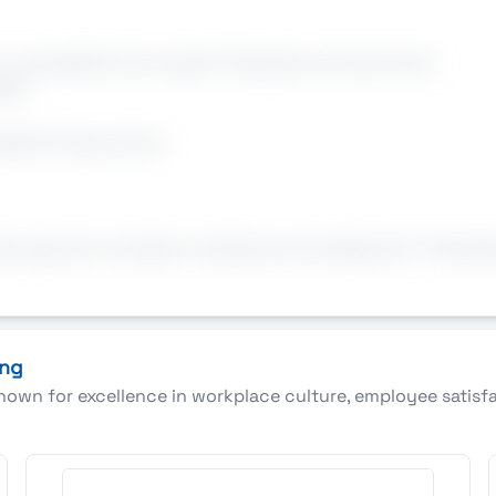
on possibilità di proroghe finalizzato ad inserimento
lità
bilità di assunzione
operante nel settore metalmeccanicoRequisiti- Preferibile 
ing
nown for excellence in workplace culture, employee satisf