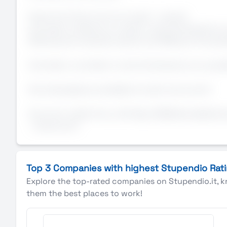
Orario Full Time: tre turni lunedì - venerdì
Contratto iniziale di un mese in somministrazione c
Retribuzione mensile lorda di ca 2119€ per 13 mensi
Contratto: contratto in somministrazione con possi
Se interessato/a candidati al nostro annuncio!!
Annuncio valido fino a: 04-Sep-2026AziendaAzienda 
- Automuniti
Top 3 Companies with highest Stupendio Rat
Explore the top-rated companies on Stupendio.it, k
them the best places to work!