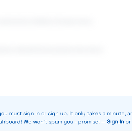
l territorio di Settimo Torinese ricerca:
uzione, nelle attività di produzione dove dovrà:
ou must sign in or sign up. It only takes a minute, a
ashboard! We won't spam you - promise! —
Sign In
o