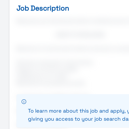
Job Description
Manpower per Azienda del settore metalmeccanico de
ADDETTO PRODUZIONE
Mansione: la risorsa sarà inserita a lavorare in prod
Caricare e scaricare il macchinario;
Eseguire controlli di qualità;
Collaborare con il team;
Mantenere la postazione pulita.
Luogo di lavoro: Settimo Torinese
To learn more about this job and apply, y
Orario: tre turni
giving you access to your job search d
Condizioni contrattuali: