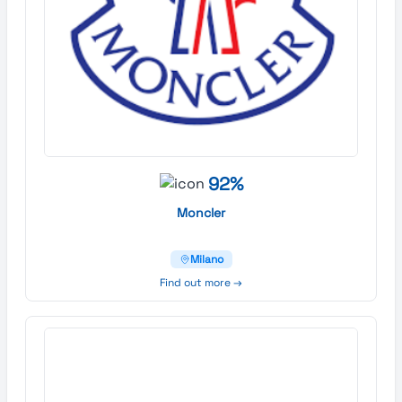
92%
Moncler
Milano
Find out more →