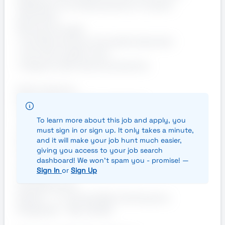
Addetta/o al confezionamento in ambito
alimentare.
Attività principali:
• Confezionamento di prodotti alimentari
• Controllo qualità visivo
• Supporto alle linee di produzione
Orario di lavoro:
Dal lunedì al venerdì, su due turni:
• 6:00 – 14:00
To learn more about this job and apply, you
• 9:00 – 17:00
must sign in or sign up. It only takes a minute,
Contratto:
and it will make your job hunt much easier,
Inserimento iniziale in somministrazione, con
giving you access to your job search
dashboard! We won't spam you - promise! —
concrete possibilità di assunzione a lungo
Sign In
or
Sign Up
termine
Inquadramento:
Operaio – Liv. A2 del CCNL Panificazione
Artigianato – RAL 23.000