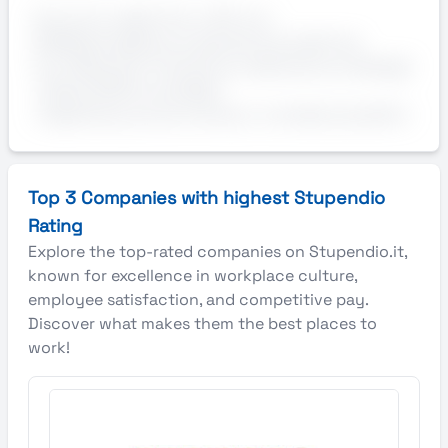
Annuncio valido fino a: 30-Jun-
2026AziendaStorica azienda di prodotti da
fornoRequisiti• Precisione e attenzione ai dettagli
• Disponibilità immediata
• Esperienza, anche minima, in contesti produttivi
Top 3 Companies with highest Stupendio
Rating
Explore the top-rated companies on Stupendio.it,
known for excellence in workplace culture,
employee satisfaction, and competitive pay.
Discover what makes them the best places to
work!