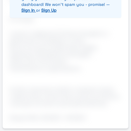
dashboard! We won't spam you - promise! —
Sign In
or
Sign Up
Si richiede:
Laurea in Ingegneria (l'indirizzo Energetico o
gestionale è considerato un plus).
Buona conoscenza della lingua Inglese.
Esperienza nella gestione di progetti.
Ottime doti comunicative.
Pianificazione e organizzazione.
Si offre: inserimento diretto in azienda a tempo
indeterminato, mensa interna, premio produzione
e due giorni di smart working alla settimana.
Range di RAL: 35.000 € - 45.000 €