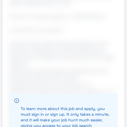
stiamo selezionando un/una:
Product / Project Engineer – HVAC Solutions
La risorsa si occuperà di:
Gestione dei progetti di personalizzazione dei
prodotti a catalogo per l'offerta Data Center,
garantendo il rispetto dei tempi, dei costi e degli
obiettivi.
Pianificazione del progetto, analisi dei rischi e
attività di qualifica del prodotto.
Collaborazione Cross-funzionale con i
dipartimenti Marketing, Acquisti, Logistica e con i
fornitori esterni per la definizione, qualifica e
approvazione dei prodotti.
To learn more about this job and apply, you
Gestirai la documentazione tecnica e
must sign in or sign up. It only takes a minute,
commerciale, la conformità del prodotto e i
and it will make your job hunt much easier,
processi.
giving you access to your job search