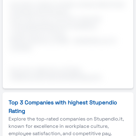
Contratto: iniziale contratto a tempo determinato
finalizzato all'inserimento
Orario: Part Time o Full Time in base alle
necessità/desiderata del candidato/a.
Luogo di lavoro: Firenze
Range retributivo: 21.000 – 26.000 RAL per 14
mensilità.
Annuncio valido fino a: 31-Dec-
2026AziendaSTUDIO NOTARILERequisiti..
Top 3 Companies with highest Stupendio
Rating
Explore the top-rated companies on Stupendio.it,
known for excellence in workplace culture,
employee satisfaction, and competitive pay.