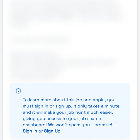
Per conto di rinomato Studio Notarile stiamo
cercando un/a Segretario/a appartenente alle
Categorie Protette L.68/99 – Art.1 per la sede di
Firenze.
La risorsa si occuperà di:
Gestione dell'ufficio
Gestione delle agende e degli appuntamenti
mail e corrispondenza
Accoglienza clienti
La risorsa ideale:
Ha conseguito un Diploma (o titolo di studio
To learn more about this job and apply, you
must sign in or sign up. It only takes a minute,
equipollente) e maturato esperienza in ruoli
and it will make your job hunt much easier,
similari. Requisito necessario è l’appartenenza alle
giving you access to your job search
Categorie Protette L.68/99. E' apprezzata una
dashboard! We won't spam you - promise! —
buona conoscenza del Pacchetto Office.
Sign In
or
Sign Up