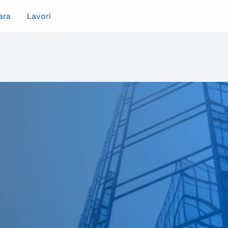
ara
Lavori