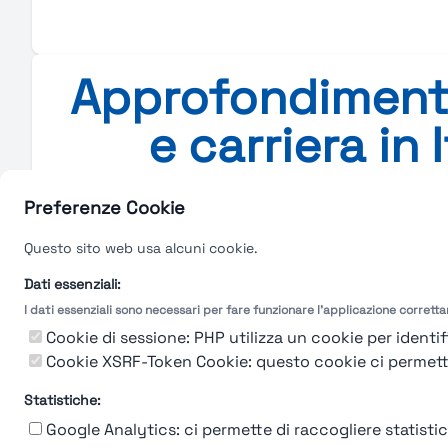
Approfondimenti 
e carriera in 
Approfondimenti su lavoro, st
Preferenze Cookie
Questo sito web usa alcuni cookie.
Nessun post del bl
Dati essenziali:
Es
I dati essenziali sono necessari per fare funzionare l'applicazione corrett
Cookie di sessione: PHP utilizza un cookie per identifi
Cookie XSRF-Token Cookie: questo cookie ci permette d
Statistiche:
Google Analytics: ci permette di raccogliere statistich