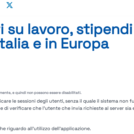
su lavoro, stipendi
Italia e in Europa
ipendi e carriera in Italia e in Europa
og disponibile al momento.
plora di più
amente, e quindi non possono essere disabilitati.
care le sessioni degli utenti, senza il quale il sistema non f
i verificare che l'utente che invia richieste al server sia e
e riguardo all'utilizzo dell'applicazione.