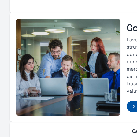
Co
Lavo
stru
conc
cons
merc
carr
tras
valu
Gu
Ca