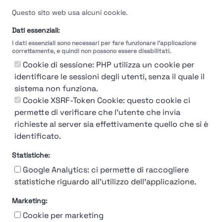
Velocità del processo di
Questo sito web usa alcuni cookie.
selezione
Dati essenziali:
I dati essenziali sono necessari per fare funzionare l'applicazione
Molto
Breve
Lungo
Molto
correttamente, e quindi non possono essere disabilitati.
Breve
Lungo
Cookie di sessione: PHP utilizza un cookie per
identificare le sessioni degli utenti, senza il quale il
sistema non funziona.
Cookie XSRF-Token Cookie: questo cookie ci
Misuriamo l'efficienza e la velocità del processo
permette di verificare che l'utente che invia
di selezione del personale attraverso dati
aziendali, feedback dei candidati e valutazioni
richieste al server sia effettivamente quello che si è
identificato.
Statistiche:
Google Analytics: ci permette di raccogliere
statistiche riguardo all'utilizzo dell'applicazione.
Marketing:
Chi siamo
Contatto
Contatto per aziende
Politica sulla riservatezza
Cookie per marketing
Termini e Condizioni