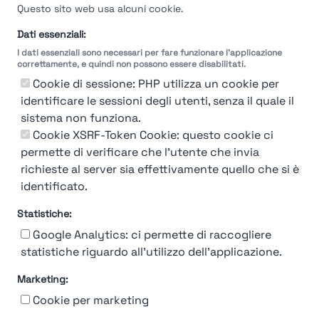
Questo sito web usa alcuni cookie.
Dati essenziali:
I dati essenziali sono necessari per fare funzionare l'applicazione
correttamente, e quindi non possono essere disabilitati.
Cookie di sessione: PHP utilizza un cookie per
identificare le sessioni degli utenti, senza il quale il
sistema non funziona.
You're Not logged in
Cookie XSRF-Token Cookie: questo cookie ci
Login
or
Iscriviti
per vedere
permette di verificare che l'utente che invia
richieste al server sia effettivamente quello che si è
identificato.
Statistiche:
Google Analytics: ci permette di raccogliere
statistiche riguardo all'utilizzo dell'applicazione.
Marketing:
Chi siamo
Contatto
Contatto per aziende
Politica sulla riservatezza
Cookie per marketing
Termini e Condizioni