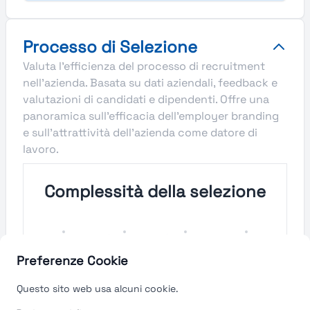
Processo di Selezione
Valuta l'efficienza del processo di recruitment
nell'azienda. Basata su dati aziendali, feedback e
valutazioni di candidati e dipendenti. Offre una
panoramica sull'efficacia dell'employer branding
e sull'attrattività dell'azienda come datore di
lavoro.
Complessità della selezione
Molto
Semplice
Complesso
Molto
Semplice
Complesso
Preferenze Cookie
Velocità del processo di
Questo sito web usa alcuni cookie.