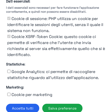
selezione
Dati essenziali:
I dati essenziali sono necessari per fare funzionare l'applicazione
Molto
Breve
Lungo
Molto
correttamente, e quindi non possono essere disabilitati.
Breve
Lungo
Cookie di sessione: PHP utilizza un cookie per
identificare le sessioni degli utenti, senza il quale il
sistema non funziona.
Cookie XSRF-Token Cookie: questo cookie ci
Misuriamo l'efficienza e la velocità del processo
permette di verificare che l'utente che invia
di selezione del personale attraverso dati
aziendali, feedback dei candidati e valutazioni
richieste al server sia effettivamente quello che si è
identificato.
Statistiche:
Google Analytics: ci permette di raccogliere
statistiche riguardo all'utilizzo dell'applicazione.
Marketing:
Chi siamo
Contatto
Contatto per aziende
Politica sulla riservatezza
Cookie per marketing
Termini e Condizioni
© 2019-2026 Stupendio. Tutti i diritti riservati | Smarteris S.r.l. P.IVA
Accetta tutti
Salva preferenze
02659750992 | Capitale Sociale € 2.550 i.v.