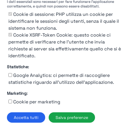
I dati essenziali sono necessari per fare funzionare l'applicazione
correttamente, e quindi non possono essere disabilitati.
Cookie di sessione: PHP utilizza un cookie per
identificare le sessioni degli utenti, senza il quale il
sistema non funziona.
You're Not logged in
Cookie XSRF-Token Cookie: questo cookie ci
Login
or
Iscriviti
per vedere
permette di verificare che l'utente che invia
richieste al server sia effettivamente quello che si è
identificato.
Statistiche:
Google Analytics: ci permette di raccogliere
statistiche riguardo all'utilizzo dell'applicazione.
Marketing:
Chi siamo
Contatto
Contatto per aziende
Politica sulla riservatezza
Cookie per marketing
Termini e Condizioni
© 2019-2026 Stupendio. Tutti i diritti riservati | Smarteris S.r.l. P.IVA
Accetta tutti
Salva preferenze
02659750992 | Capitale Sociale € 2.550 i.v.