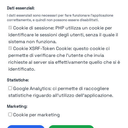
Dati essenziali:
I dati essenziali sono necessari per fare funzionare l'applicazione
correttamente, e quindi non possono essere disabilitati.
Cookie di sessione: PHP utilizza un cookie per
identificare le sessioni degli utenti, senza il quale il
sistema non funziona.
You're Not logged in
Cookie XSRF-Token Cookie: questo cookie ci
Login
or
Iscriviti
per vedere
permette di verificare che l'utente che invia
richieste al server sia effettivamente quello che si è
identificato.
Statistiche:
Google Analytics: ci permette di raccogliere
statistiche riguardo all'utilizzo dell'applicazione.
Marketing:
Chi siamo
Contatto
Contatto per aziende
Politica sulla riservatezza
Cookie per marketing
Termini e Condizioni
© 2019-2026 Stupendio. Tutti i diritti riservati | Smarteris S.r.l. P.IVA