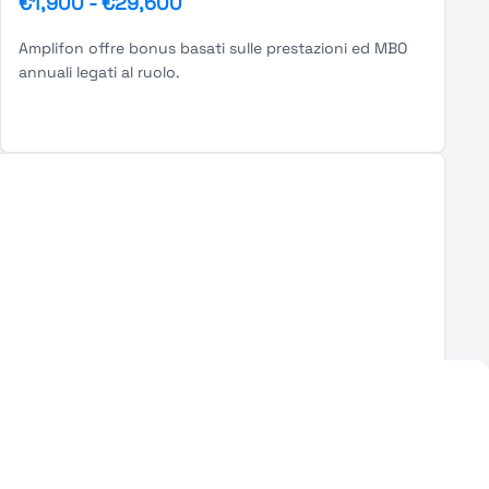
€1,900
-
€29,600
Amplifon offre bonus basati sulle prestazioni ed MBO
annuali legati al ruolo.