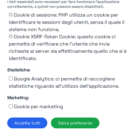
I dati essenziali sono necessari per fare funzionare l'applicazione
correttamente, e quindi non possono essere disabilitati.
Cookie di sessione: PHP utilizza un cookie per
identificare le sessioni degli utenti, senza il quale il
sistema non funziona.
You're Not logged in
Cookie XSRF-Token Cookie: questo cookie ci
Login
or
Iscriviti
per vedere
permette di verificare che l'utente che invia
richieste al server sia effettivamente quello che si è
identificato.
Statistiche:
Google Analytics: ci permette di raccogliere
statistiche riguardo all'utilizzo dell'applicazione.
Marketing:
Chi siamo
Contatto
Contatto per aziende
Politica sulla riservatezza
Cookie per marketing
Termini e Condizioni
© 2019-2026 Stupendio. Tutti i diritti riservati | Smarteris S.r.l. P.IVA
Accetta tutti
Salva preferenze
02659750992 | Capitale Sociale € 2.550 i.v.