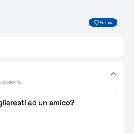
Follow
ipendenti.
lieresti ad un amico?