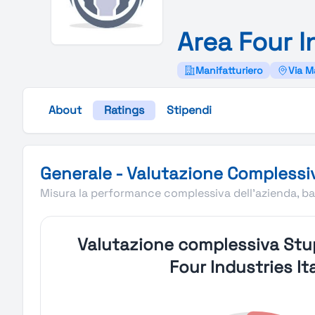
Area
Four
I
Manifatturiero
Via M
About
Ratings
Stipendi
Valutazione complessiva Stupendio di Area Four Industri
Generale - Valutazione Complessi
Misura la performance complessiva dell'azienda, bas
Valutazione complessiva Stu
Four Industries Ita