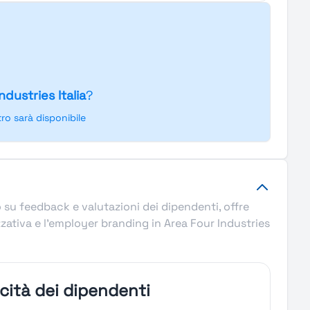
ndustries Italia
?
o sarà disponibile
to su feedback e valutazioni dei dipendenti, offre
zzativa e l’employer branding in Area Four Industries
icità dei dipendenti