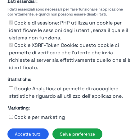
Dati essenziali:
I dati essenziali sono necessari per fare funzionare l'applicazione
correttamente, e quindi non possono essere disabilitati.
Cookie di sessione: PHP utilizza un cookie per
identificare le sessioni degli utenti, senza il quale il
sistema non funziona.
You're Not logged in
Cookie XSRF-Token Cookie: questo cookie ci
Login
or
Iscriviti
per vedere
permette di verificare che l'utente che invia
richieste al server sia effettivamente quello che si è
identificato.
Statistiche:
Google Analytics: ci permette di raccogliere
statistiche riguardo all'utilizzo dell'applicazione.
Marketing:
Chi siamo
Contatto
Contatto per aziende
Politica sulla riservatezza
Cookie per marketing
Termini e Condizioni
© 2019-2026 Stupendio. Tutti i diritti riservati | Smarteris S.r.l. P.IVA
Accetta tutti
Salva preferenze
02659750992 | Capitale Sociale € 2.550 i.v.