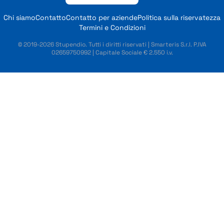
Chi siamo
Contatto
Contatto per aziende
Politica sulla riservatezza
Termini e Condizioni
© 2019-2026 Stupendio. Tutti i diritti riservati | Smarteris S.r.l. P.IVA
02659750992 | Capitale Sociale € 2.550 i.v.