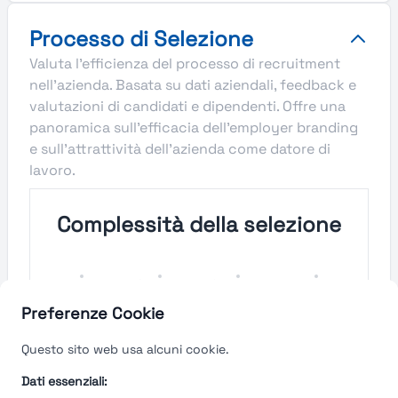
Processo di Selezione
Valuta l'efficienza del processo di recruitment
nell'azienda. Basata su dati aziendali, feedback e
valutazioni di candidati e dipendenti. Offre una
panoramica sull'efficacia dell'employer branding
e sull'attrattività dell'azienda come datore di
lavoro.
Complessità della selezione
Molto
Semplice
Complesso
Molto
Semplice
Complesso
Preferenze Cookie
Velocità del processo di
Questo sito web usa alcuni cookie.
selezione
Dati essenziali: