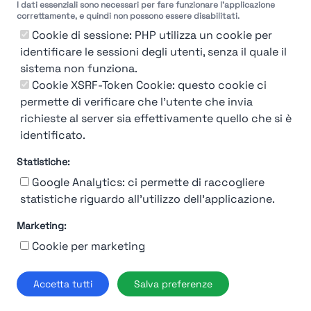
I dati essenziali sono necessari per fare funzionare l'applicazione
Molto
Breve
Lungo
Molto
correttamente, e quindi non possono essere disabilitati.
Breve
Lungo
Cookie di sessione: PHP utilizza un cookie per
identificare le sessioni degli utenti, senza il quale il
sistema non funziona.
Cookie XSRF-Token Cookie: questo cookie ci
Misuriamo l'efficienza e la velocità del processo
permette di verificare che l'utente che invia
di selezione del personale attraverso dati
aziendali, feedback dei candidati e valutazioni
richieste al server sia effettivamente quello che si è
identificato.
Statistiche:
Google Analytics: ci permette di raccogliere
statistiche riguardo all'utilizzo dell'applicazione.
Marketing:
Chi siamo
Contatto
Contatto per aziende
Politica sulla riservatezza
Cookie per marketing
Termini e Condizioni
© 2019-2026 Stupendio. Tutti i diritti riservati | Smarteris S.r.l. P.IVA
Accetta tutti
Salva preferenze
02659750992 | Capitale Sociale € 2.550 i.v.