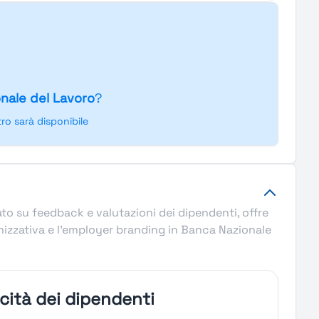
nale del Lavoro
?
o sarà disponibile
ato su feedback e valutazioni dei dipendenti, offre
nizzativa e l’employer branding in Banca Nazionale
icità dei dipendenti