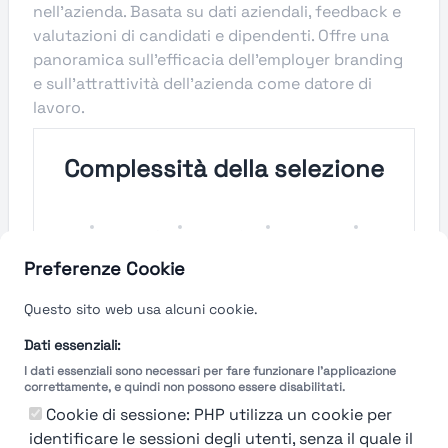
nell'azienda. Basata su dati aziendali, feedback e
valutazioni di candidati e dipendenti. Offre una
panoramica sull'efficacia dell'employer branding
e sull'attrattività dell'azienda come datore di
lavoro.
Complessità della selezione
Molto
Semplice
Complesso
Molto
Semplice
Complesso
Preferenze Cookie
Velocità del processo di
Questo sito web usa alcuni cookie.
selezione
Dati essenziali:
I dati essenziali sono necessari per fare funzionare l'applicazione
Molto
Breve
Lungo
Molto
correttamente, e quindi non possono essere disabilitati.
Breve
Lungo
Cookie di sessione: PHP utilizza un cookie per
identificare le sessioni degli utenti, senza il quale il