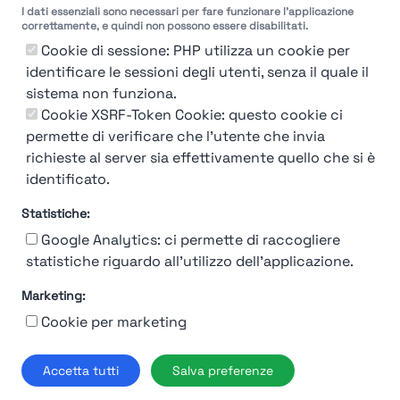
I dati essenziali sono necessari per fare funzionare l'applicazione
correttamente, e quindi non possono essere disabilitati.
Cookie di sessione: PHP utilizza un cookie per
identificare le sessioni degli utenti, senza il quale il
sistema non funziona.
Cookie XSRF-Token Cookie: questo cookie ci
permette di verificare che l'utente che invia
richieste al server sia effettivamente quello che si è
identificato.
Statistiche:
Google Analytics: ci permette di raccogliere
statistiche riguardo all'utilizzo dell'applicazione.
Marketing:
Chi siamo
Contatto
Contatto per aziende
Politica sulla riservatezza
Cookie per marketing
Termini e Condizioni
© 2019-2026 Stupendio. Tutti i diritti riservati | Smarteris S.r.l. P.IVA
Accetta tutti
Salva preferenze
02659750992 | Capitale Sociale € 2.550 i.v.