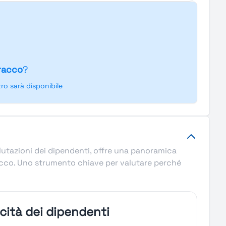
racco
?
o sarà disponibile
alutazioni dei dipendenti, offre una panoramica
Bracco. Uno strumento chiave per valutare perché
icità dei dipendenti