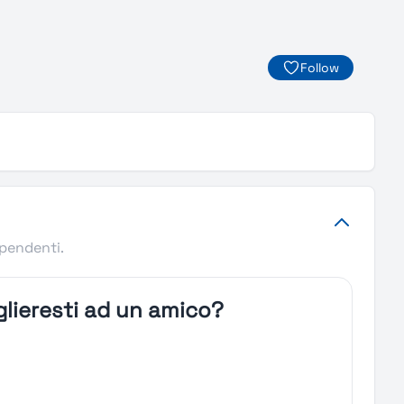
Follow
ipendenti.
lieresti ad un amico?