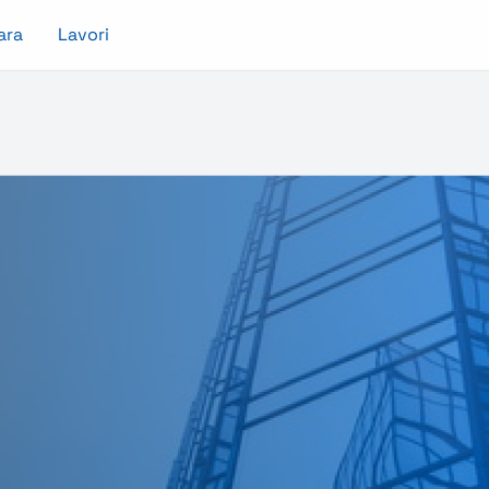
ara
Lavori