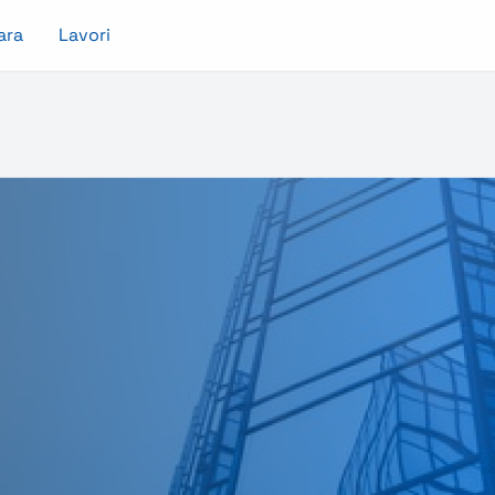
ara
Lavori