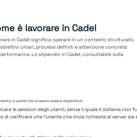
me è lavorare in Cadel
rare in Cadel significa operare in un contesto strutturato,
obiettivi chiari, processi definiti e attenzione concreta
 performance. Lo stipendio in Cadel, consultabile sulla
taforma Stupendio, è in linea col mercato e legato a
ltati, seniority e competenze. La carriera in Cadel si
uppa attraverso percorsi verticali e trasversali, con
zamenti basati su obiettivi misurabili, valutazioni
odiche e formazione tecnica continua.
amente, e quindi non possono essere disabilitati.
arda le valutazioni →
care le sessioni degli utenti, senza il quale il sistema non f
i verificare che l'utente che invia richieste al server sia e