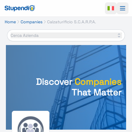
Ope
Home
Companies
Calzaturificio S.C.A.R.P.A.
Cerca Azienda
Discover
Companies
That Matter